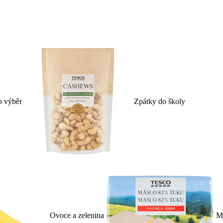
p výběr
Zpátky do školy
Ovoce a zelenina
Ml