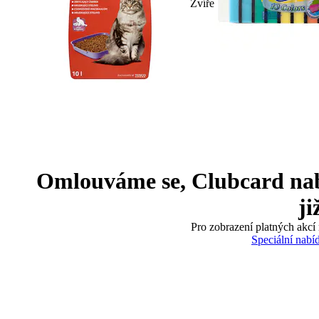
Zvíře
Omlouváme se, Clubcard nabíd
ji
Pro zobrazení platných akcí 
Speciální nabí