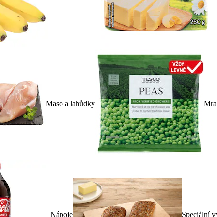
Maso a lahůdky
Mra
Nápoje
Speciální v