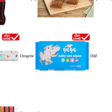
Drogerie
Dítě