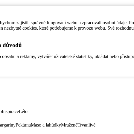
ychom zajistili správné fungování webu a zpracovali osobní údaje. P
en nezbytné cookies, které potřebujeme k provozu webu. Své rozhodnu
ch důvodů
bsahu a reklamy, vytvářet uživatelské statistiky, ukládat nebo přistup
b
Inspirace
Léto
argaríny
Pekárna
Maso a lahůdky
Mražené
Trvanlivé