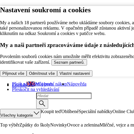
Nastavení soukromí a cookies
My a našich 18 partnerů používáme nebo ukládáme soubory cookies, ab
také personalizovanou reklamu. V opačném případě zůstanou aktivní j
kliknutím na odkaz Soukromí a cookies v patičce webu.
My a naši partneři zpracováváme údaje z následující
Povolením souborů cookies nám umožníte měřit efektivitu zobrazeného o
identifikovat vaše zařízení.
Seznam partnerů.
Přijmout vše
Odmítnout vše
Vlastní nastavení
Přejít na hlavní obsah
Můj první nákup
Nápověda
English
Přeskočit na vyhledávání
Koupit teď
Oblíbené
Speciální nabídky
Online Clu
Všechny kategorie
Top výběr
Zpátky do školy
Novinky
Ovoce a zelenina
Mléčné, vejce a m