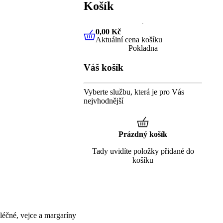
Košík
0,00 Kč
Aktuální cena košíku
0,00 Kč
Aktuální cena košíku
Pokladna
Váš košík
Vyberte službu, která je pro Vás
nejvhodnější
Prázdný košík
Tady uvidíte položky přidané do
košíku
éčné, vejce a margaríny