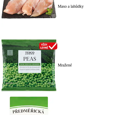
Maso a lahůdky
Mražené