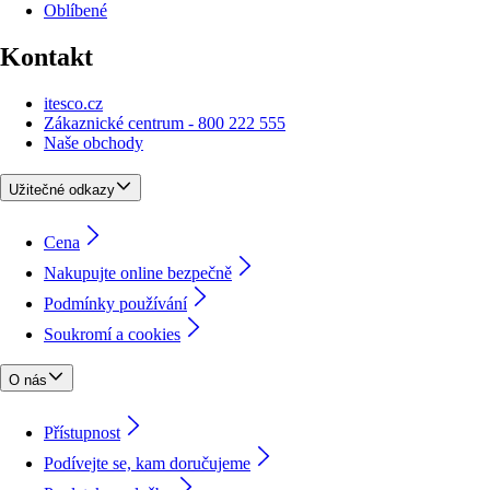
Oblíbené
Kontakt
itesco.cz
Zákaznické centrum - 800 222 555
Naše obchody
Užitečné odkazy
Cena
Nakupujte online bezpečně
Podmínky používání
Soukromí a cookies
O nás
Přístupnost
Podívejte se, kam doručujeme