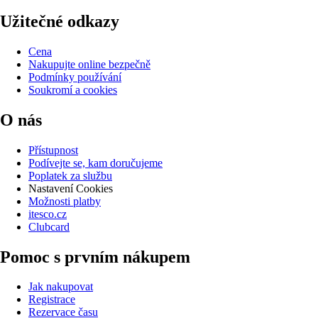
Užitečné odkazy
Cena
Nakupujte online bezpečně
Podmínky používání
Soukromí a cookies
O nás
Přístupnost
Podívejte se, kam doručujeme
Poplatek za službu
Nastavení Cookies
Možnosti platby
itesco.cz
Clubcard
Pomoc s prvním nákupem
Jak nakupovat
Registrace
Rezervace času