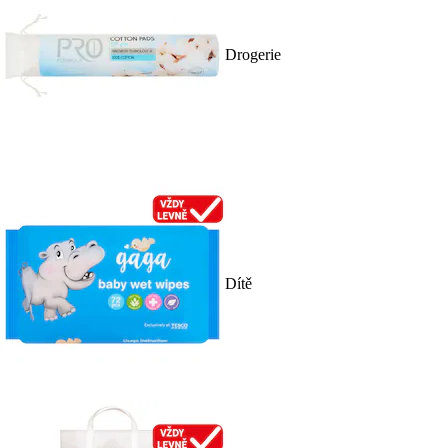
Drogerie
Dítě