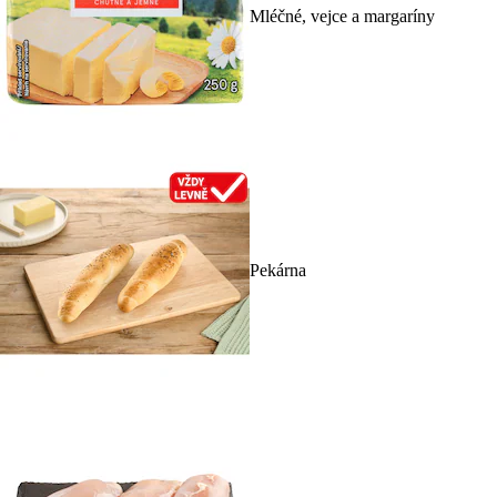
Mléčné, vejce a margaríny
Pekárna