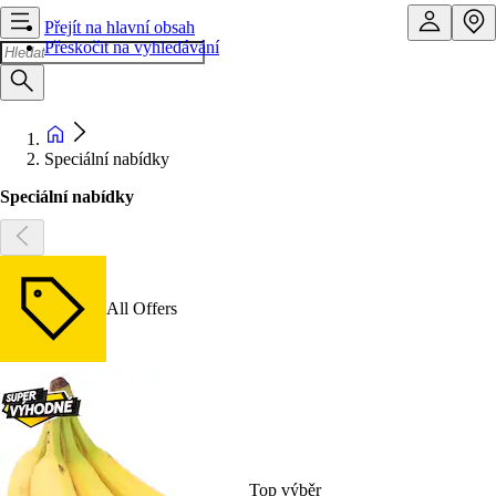
Přejít na hlavní obsah
Přeskočit na vyhledávání
Speciální nabídky
Speciální nabídky
All Offers
Top výběr