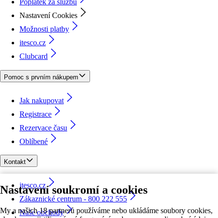
Poplatek za službu
Nastavení Cookies
Možnosti platby
itesco.cz
Clubcard
Pomoc s prvním nákupem
Jak nakupovat
Registrace
Rezervace času
Oblíbené
Kontakt
itesco.cz
Nastavení soukromí a cookies
Zákaznické centrum - 800 222 555
My a našich 18 partnerů používáme nebo ukládáme soubory cookies,
Naše obchody