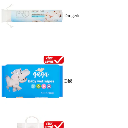
Drogerie
Dítě