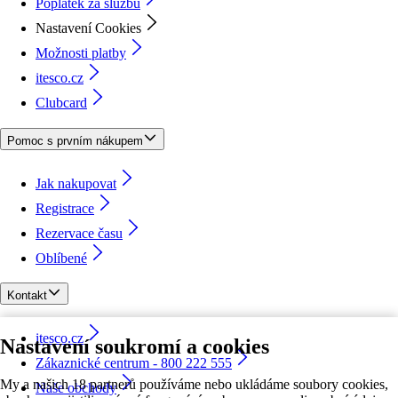
Poplatek za službu
Nastavení Cookies
Možnosti platby
itesco.cz
Clubcard
Pomoc s prvním nákupem
Jak nakupovat
Registrace
Rezervace času
Oblíbené
Kontakt
itesco.cz
Nastavení soukromí a cookies
Zákaznické centrum - 800 222 555
My a našich 18 partnerů používáme nebo ukládáme soubory cookies,
Naše obchody