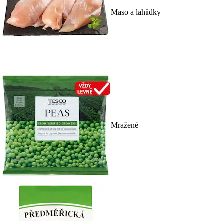
Maso a lahůdky
Mražené