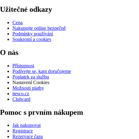
Užitečné odkazy
Cena
Nakupujte online bezpečně
Podmínky používání
Soukromí a cookies
O nás
Přístupnost
Podívejte se, kam doručujeme
Poplatek za službu
Nastavení Cookies
Možnosti platby
itesco.cz
Clubcard
Pomoc s prvním nákupem
Jak nakupovat
Registrace
Rezervace času