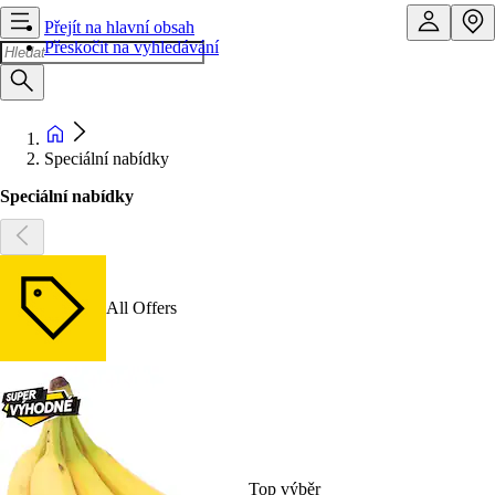
Přejít na hlavní obsah
Přeskočit na vyhledávání
Speciální nabídky
Speciální nabídky
All Offers
Top výběr