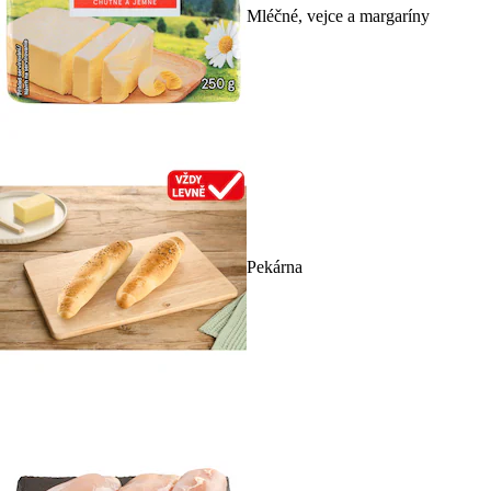
Mléčné, vejce a margaríny
Pekárna