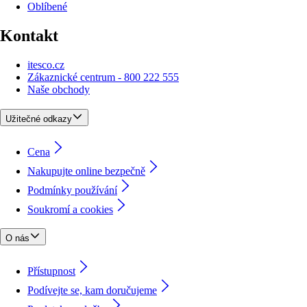
Oblíbené
Kontakt
itesco.cz
Zákaznické centrum - 800 222 555
Naše obchody
Užitečné odkazy
Cena
Nakupujte online bezpečně
Podmínky používání
Soukromí a cookies
O nás
Přístupnost
Podívejte se, kam doručujeme