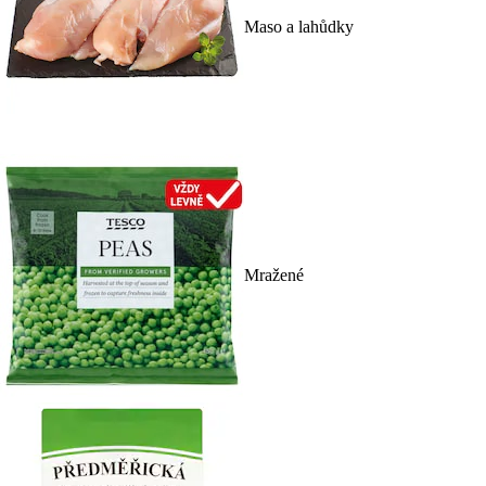
Maso a lahůdky
Mražené