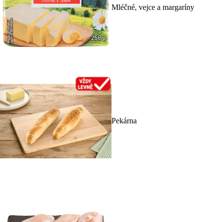
Mléčné, vejce a margaríny
Pekárna