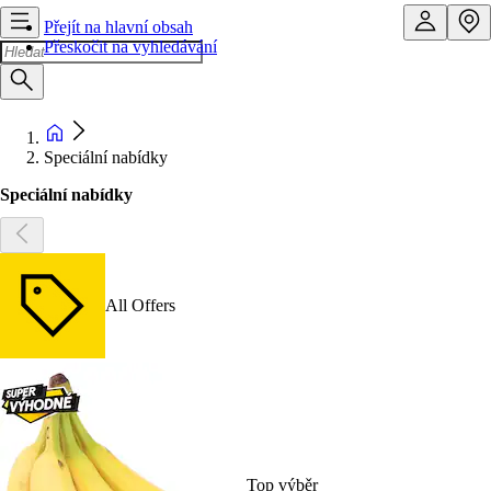
Přejít na hlavní obsah
Přeskočit na vyhledávání
Speciální nabídky
Speciální nabídky
All Offers
Top výběr