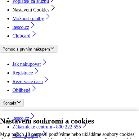
Poplatek za službu
Nastavení Cookies
Možnosti platby
itesco.cz
Clubcard
Pomoc s prvním nákupem
Jak nakupovat
Registrace
Rezervace času
Oblíbené
Kontakt
itesco.cz
Nastavení soukromí a cookies
Zákaznické centrum - 800 222 555
My a našich 18 partnerů používáme nebo ukládáme soubory cookies,
Naše obchody