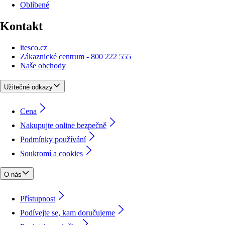
Oblíbené
Kontakt
itesco.cz
Zákaznické centrum - 800 222 555
Naše obchody
Užitečné odkazy
Cena
Nakupujte online bezpečně
Podmínky používání
Soukromí a cookies
O nás
Přístupnost
Podívejte se, kam doručujeme