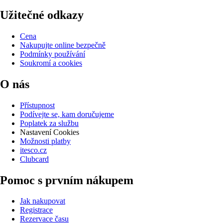
Užitečné odkazy
Cena
Nakupujte online bezpečně
Podmínky používání
Soukromí a cookies
O nás
Přístupnost
Podívejte se, kam doručujeme
Poplatek za službu
Nastavení Cookies
Možnosti platby
itesco.cz
Clubcard
Pomoc s prvním nákupem
Jak nakupovat
Registrace
Rezervace času