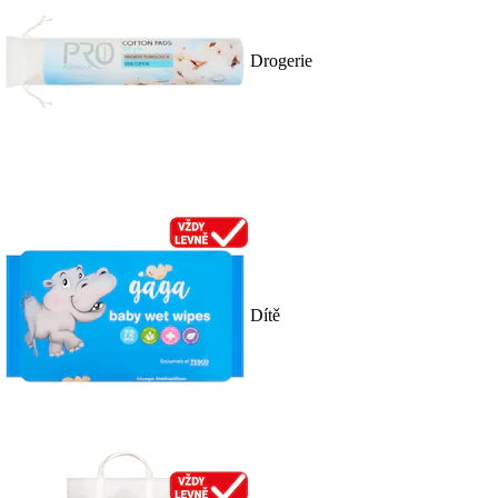
Drogerie
Dítě