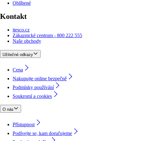
Oblíbené
Kontakt
itesco.cz
Zákaznické centrum - 800 222 555
Naše obchody
Užitečné odkazy
Cena
Nakupujte online bezpečně
Podmínky používání
Soukromí a cookies
O nás
Přístupnost
Podívejte se, kam doručujeme