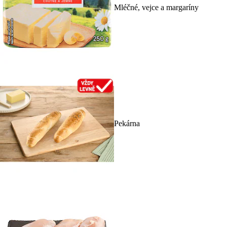
Mléčné, vejce a margaríny
Pekárna