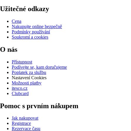
Užitečné odkazy
Cena
Nakupujte online bezpečně
Podmínky používání
Soukromí a cookies
O nás
Přístupnost
Podívejte se, kam doručujeme
Poplatek za službu
Nastavení Cookies
Možnosti platby
itesco.cz
Clubcard
Pomoc s prvním nákupem
Jak nakupovat
Registrace
Rezervace času