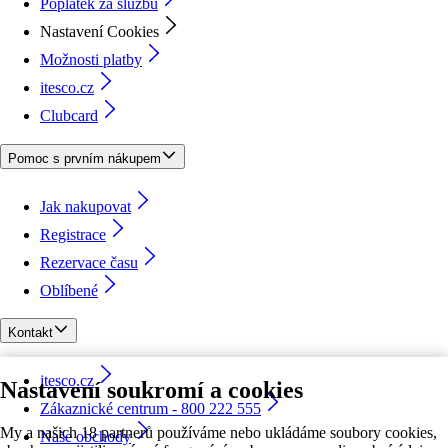
Poplatek za službu
Nastavení Cookies
Možnosti platby
itesco.cz
Clubcard
Pomoc s prvním nákupem
Jak nakupovat
Registrace
Rezervace času
Oblíbené
Kontakt
itesco.cz
Nastavení soukromí a cookies
Zákaznické centrum - 800 222 555
My a našich 18 partnerů používáme nebo ukládáme soubory cookies,
Naše obchody