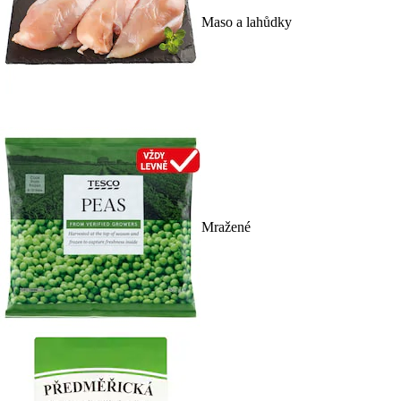
Maso a lahůdky
Mražené