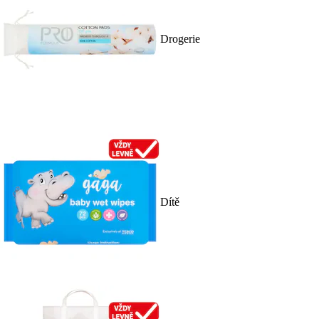
Drogerie
Dítě