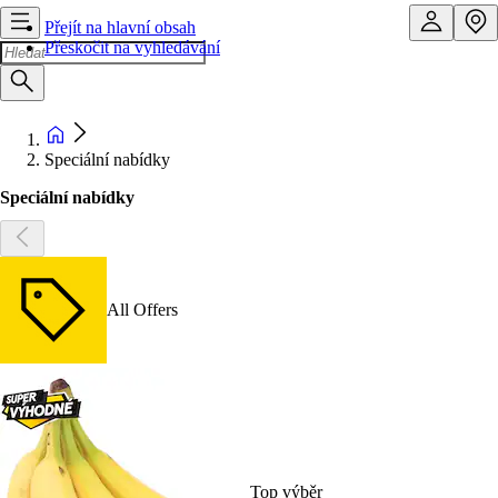
Přejít na hlavní obsah
Přeskočit na vyhledávání
Speciální nabídky
Speciální nabídky
All Offers
Top výběr