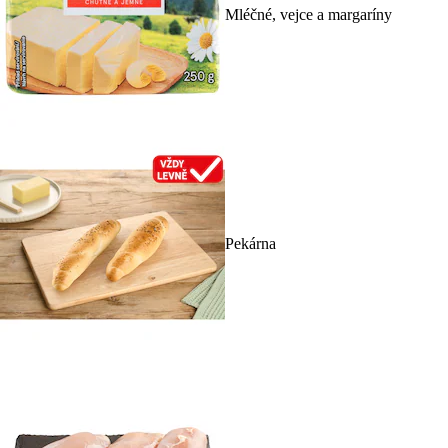
Mléčné, vejce a margaríny
Pekárna