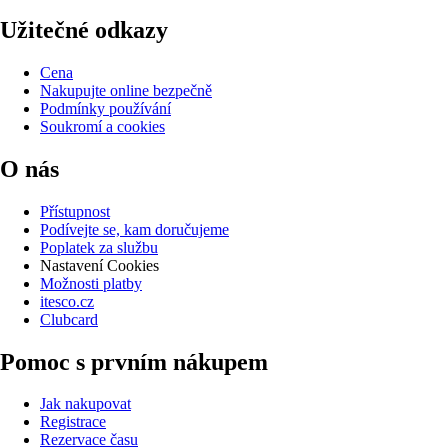
Užitečné odkazy
Cena
Nakupujte online bezpečně
Podmínky používání
Soukromí a cookies
O nás
Přístupnost
Podívejte se, kam doručujeme
Poplatek za službu
Nastavení Cookies
Možnosti platby
itesco.cz
Clubcard
Pomoc s prvním nákupem
Jak nakupovat
Registrace
Rezervace času