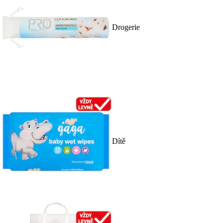
Drogerie
Dítě