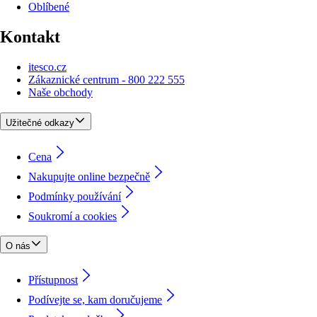
Oblíbené
Kontakt
itesco.cz
Zákaznické centrum - 800 222 555
Naše obchody
Užitečné odkazy
Cena
Nakupujte online bezpečně
Podmínky používání
Soukromí a cookies
O nás
Přístupnost
Podívejte se, kam doručujeme