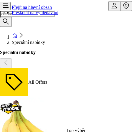
Přejít na hlavní obsah
Přeskočit na vyhledávání
Speciální nabídky
Speciální nabídky
All Offers
Top výběr