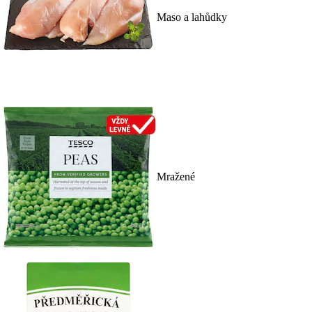
Maso a lahůdky
Mražené