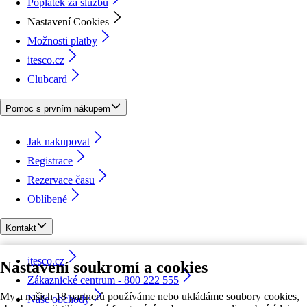
Poplatek za službu
Nastavení Cookies
Možnosti platby
itesco.cz
Clubcard
Pomoc s prvním nákupem
Jak nakupovat
Registrace
Rezervace času
Oblíbené
Kontakt
itesco.cz
Nastavení soukromí a cookies
Zákaznické centrum - 800 222 555
My a našich 18 partnerů používáme nebo ukládáme soubory cookies,
Naše obchody