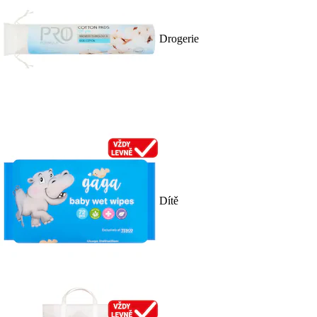
Drogerie
Dítě