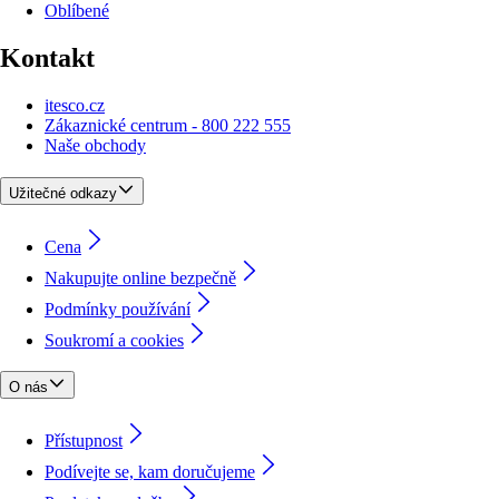
Oblíbené
Kontakt
itesco.cz
Zákaznické centrum - 800 222 555
Naše obchody
Užitečné odkazy
Cena
Nakupujte online bezpečně
Podmínky používání
Soukromí a cookies
O nás
Přístupnost
Podívejte se, kam doručujeme