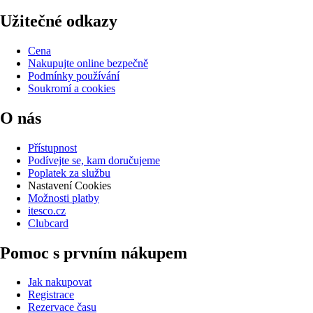
Užitečné odkazy
Cena
Nakupujte online bezpečně
Podmínky používání
Soukromí a cookies
O nás
Přístupnost
Podívejte se, kam doručujeme
Poplatek za službu
Nastavení Cookies
Možnosti platby
itesco.cz
Clubcard
Pomoc s prvním nákupem
Jak nakupovat
Registrace
Rezervace času