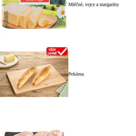
Mléčné, vejce a margaríny
Pekárna