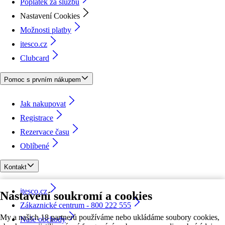
Poplatek za službu
Nastavení Cookies
Možnosti platby
itesco.cz
Clubcard
Pomoc s prvním nákupem
Jak nakupovat
Registrace
Rezervace času
Oblíbené
Kontakt
itesco.cz
Nastavení soukromí a cookies
Zákaznické centrum - 800 222 555
My a našich 18 partnerů používáme nebo ukládáme soubory cookies,
Naše obchody