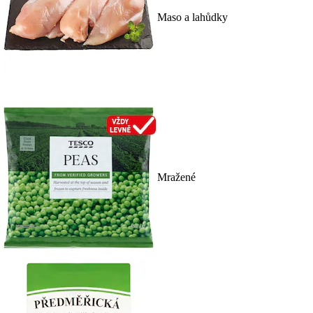
Maso a lahůdky
Mražené