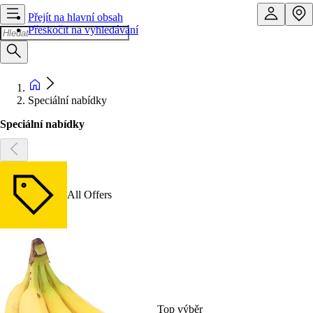
Přejít na hlavní obsah
Přeskočit na vyhledávání
Speciální nabídky
Speciální nabídky
All Offers
Top výběr