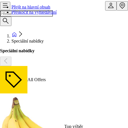
Přejít na hlavní obsah
Přeskočit na vyhledávání
Speciální nabídky
Speciální nabídky
All Offers
Top výběr