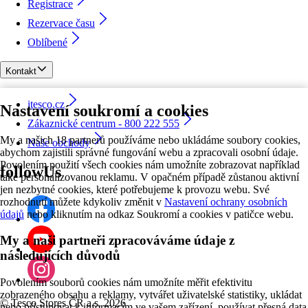
Registrace
Rezervace času
Oblíbené
Kontakt
itesco.cz
Nastavení soukromí a cookies
Zákaznické centrum - 800 222 555
My a našich 18 partnerů používáme nebo ukládáme soubory cookies,
Naše obchody
abychom zajistili správné fungování webu a zpracovali osobní údaje.
Povolením použití všech cookies nám umožníte zobrazovat například
followUs
také personalizovanou reklamu. V opačném případě zůstanou aktivní
jen nezbytné cookies, které potřebujeme k provozu webu. Své
rozhodnutí můžete kdykoliv změnit v
Nastavení ochrany osobních
údajů
nebo kliknutím na odkaz Soukromí a cookies v patičce webu.
My a naši partneři zpracováváme údaje z
následujících důvodů
Povolením souborů cookies nám umožníte měřit efektivitu
zobrazeného obsahu a reklamy, vytvářet uživatelské statistiky, ukládat
©
Tesco Stores ČR a.s. 2026
nebo přistupovat k informacím ve vašem zařízení, používat přesná data