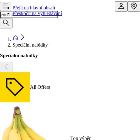
Přejít na hlavní obsah
Přeskočit na vyhledávání
Speciální nabídky
Speciální nabídky
All Offers
Top výběr