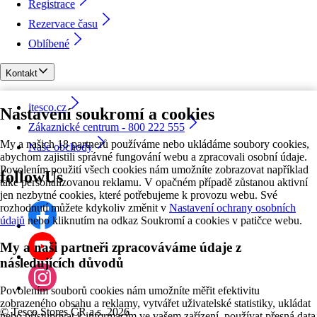
Registrace
Rezervace času
Oblíbené
Kontakt
itesco.cz
Nastavení soukromí a cookies
Zákaznické centrum - 800 222 555
My a našich 18 partnerů používáme nebo ukládáme soubory cookies,
Naše obchody
abychom zajistili správné fungování webu a zpracovali osobní údaje.
Povolením použití všech cookies nám umožníte zobrazovat například
followUs
také personalizovanou reklamu. V opačném případě zůstanou aktivní
jen nezbytné cookies, které potřebujeme k provozu webu. Své
rozhodnutí můžete kdykoliv změnit v
Nastavení ochrany osobních
údajů
nebo kliknutím na odkaz Soukromí a cookies v patičce webu.
My a naši partneři zpracováváme údaje z
následujících důvodů
Povolením souborů cookies nám umožníte měřit efektivitu
zobrazeného obsahu a reklamy, vytvářet uživatelské statistiky, ukládat
©
Tesco Stores ČR a.s. 2026
nebo přistupovat k informacím ve vašem zařízení, používat přesná data