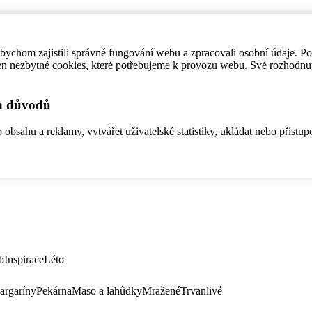
ychom zajistili správné fungování webu a zpracovali osobní údaje. P
en nezbytné cookies, které potřebujeme k provozu webu. Své rozhodnu
ch důvodů
bsahu a reklamy, vytvářet uživatelské statistiky, ukládat nebo přistup
b
Inspirace
Léto
argaríny
Pekárna
Maso a lahůdky
Mražené
Trvanlivé