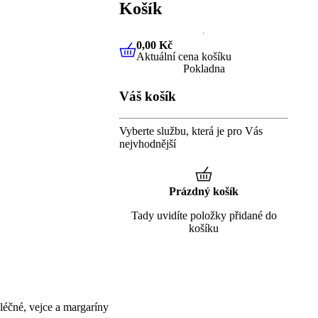
Košík
0,00 Kč
Aktuální cena košíku
0,00 Kč
Aktuální cena košíku
Pokladna
Váš košík
Vyberte službu, která je pro Vás
nejvhodnější
Prázdný košík
Tady uvidíte položky přidané do
košíku
éčné, vejce a margaríny