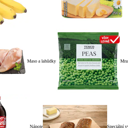
Maso a lahůdky
Mra
Nápoje
Speciální v