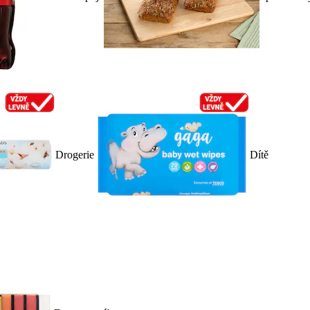
Drogerie
Dítě