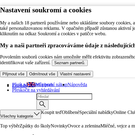
Nastavení soukromí a cookies
My a našich 18 partnerů používáme nebo ukládáme soubory cookies, ab
také personalizovanou reklamu. V opačném případě zůstanou aktivní j
kliknutím na odkaz Soukromí a cookies v patičce webu.
My a naši partneři zpracováváme údaje z následující
Povolením souborů cookies nám umožníte měřit efektivitu zobrazeného o
identifikovat vaše zařízení.
Seznam partnerů.
Přijmout vše
Odmítnout vše
Vlastní nastavení
Přejít na hlavní obsah
Můj první nákup
Nápověda
English
Přeskočit na vyhledávání
Koupit teď
Oblíbené
Speciální nabídky
Online Clu
Všechny kategorie
Top výběr
Zpátky do školy
Novinky
Ovoce a zelenina
Mléčné, vejce a m