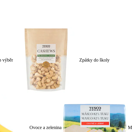
p výběr
Zpátky do školy
Ovoce a zelenina
Ml