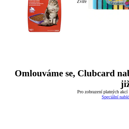
Zvíře
Omlouváme se, Clubcard nabíd
ji
Pro zobrazení platných akcí 
Speciální nabí