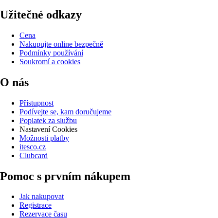
Užitečné odkazy
Cena
Nakupujte online bezpečně
Podmínky používání
Soukromí a cookies
O nás
Přístupnost
Podívejte se, kam doručujeme
Poplatek za službu
Nastavení Cookies
Možnosti platby
itesco.cz
Clubcard
Pomoc s prvním nákupem
Jak nakupovat
Registrace
Rezervace času