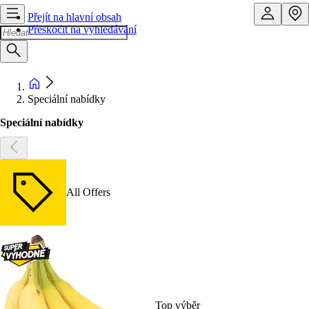
Přejít na hlavní obsah
Přeskočit na vyhledávání
Speciální nabídky
Speciální nabídky
All Offers
Top výběr