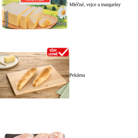
Mléčné, vejce a margaríny
Pekárna