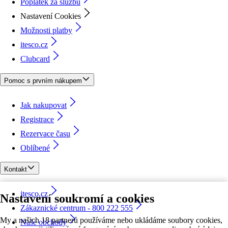
Poplatek za službu
Nastavení Cookies
Možnosti platby
itesco.cz
Clubcard
Pomoc s prvním nákupem
Jak nakupovat
Registrace
Rezervace času
Oblíbené
Kontakt
itesco.cz
Nastavení soukromí a cookies
Zákaznické centrum - 800 222 555
My a našich 18 partnerů používáme nebo ukládáme soubory cookies,
Naše obchody