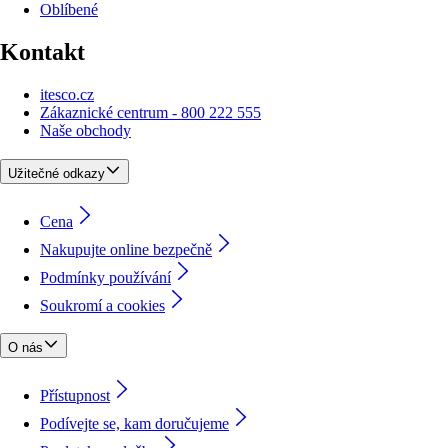
Oblíbené
Kontakt
itesco.cz
Zákaznické centrum - 800 222 555
Naše obchody
Užitečné odkazy
Cena
Nakupujte online bezpečně
Podmínky používání
Soukromí a cookies
O nás
Přístupnost
Podívejte se, kam doručujeme