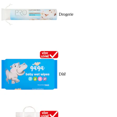
Drogerie
Dítě