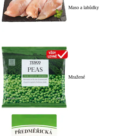
Maso a lahůdky
Mražené