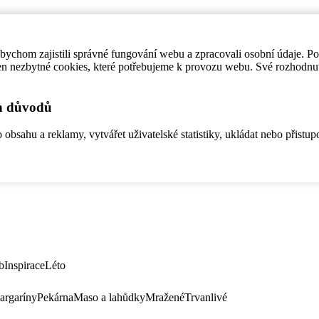
ychom zajistili správné fungování webu a zpracovali osobní údaje. P
en nezbytné cookies, které potřebujeme k provozu webu. Své rozhodnu
ch důvodů
bsahu a reklamy, vytvářet uživatelské statistiky, ukládat nebo přistup
b
Inspirace
Léto
argaríny
Pekárna
Maso a lahůdky
Mražené
Trvanlivé