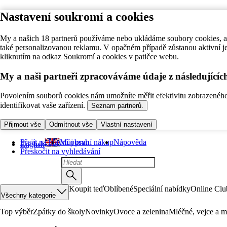
Nastavení soukromí a cookies
My a našich 18 partnerů používáme nebo ukládáme soubory cookies, ab
také personalizovanou reklamu. V opačném případě zůstanou aktivní j
kliknutím na odkaz Soukromí a cookies v patičce webu.
My a naši partneři zpracováváme údaje z následující
Povolením souborů cookies nám umožníte měřit efektivitu zobrazeného o
identifikovat vaše zařízení.
Seznam partnerů.
Přijmout vše
Odmítnout vše
Vlastní nastavení
Přejít na hlavní obsah
Můj první nákup
Nápověda
English
Přeskočit na vyhledávání
Koupit teď
Oblíbené
Speciální nabídky
Online Clu
Všechny kategorie
Top výběr
Zpátky do školy
Novinky
Ovoce a zelenina
Mléčné, vejce a m