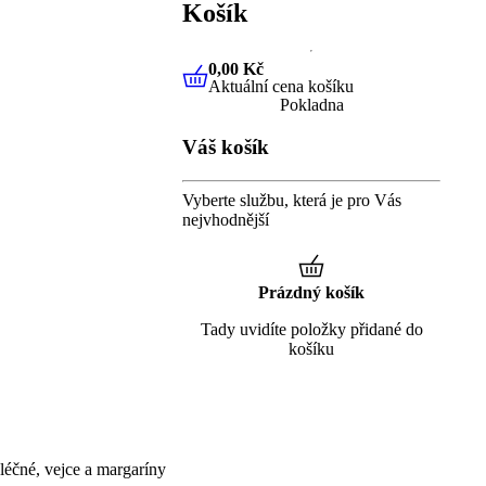
Košík
0,00 Kč
Aktuální cena košíku
0,00 Kč
Aktuální cena košíku
Pokladna
Váš košík
Vyberte službu, která je pro Vás
nejvhodnější
Prázdný košík
Tady uvidíte položky přidané do
košíku
éčné, vejce a margaríny