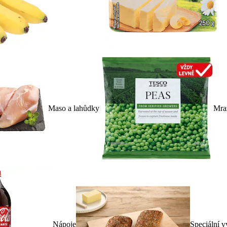
Maso a lahůdky
Mra
Nápoje
Speciální v