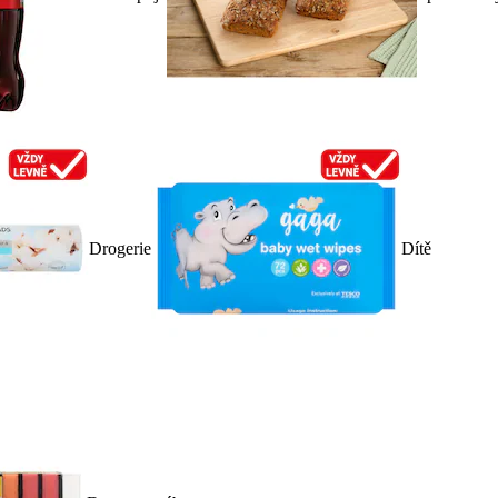
Drogerie
Dítě