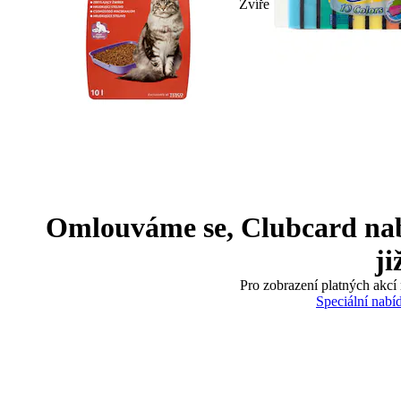
Zvíře
Omlouváme se, Clubcard nabíd
ji
Pro zobrazení platných akcí 
Speciální nabí