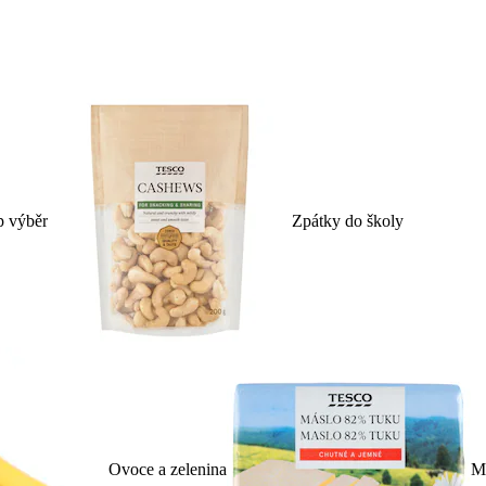
p výběr
Zpátky do školy
Ovoce a zelenina
Ml