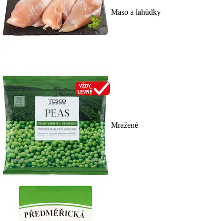
Maso a lahůdky
Mražené