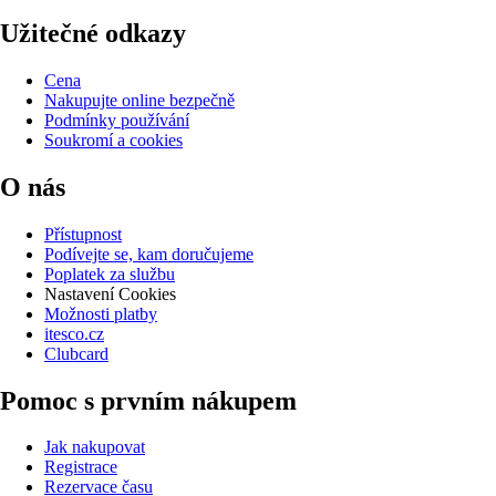
Užitečné odkazy
Cena
Nakupujte online bezpečně
Podmínky používání
Soukromí a cookies
O nás
Přístupnost
Podívejte se, kam doručujeme
Poplatek za službu
Nastavení Cookies
Možnosti platby
itesco.cz
Clubcard
Pomoc s prvním nákupem
Jak nakupovat
Registrace
Rezervace času