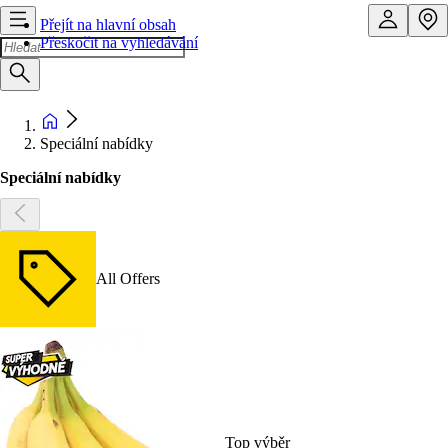
Přejít na hlavní obsah
Přeskočit na vyhledávání
Speciální nabídky
Speciální nabídky
All Offers
Top výběr