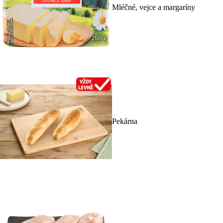
Mléčné, vejce a margaríny
Pekárna