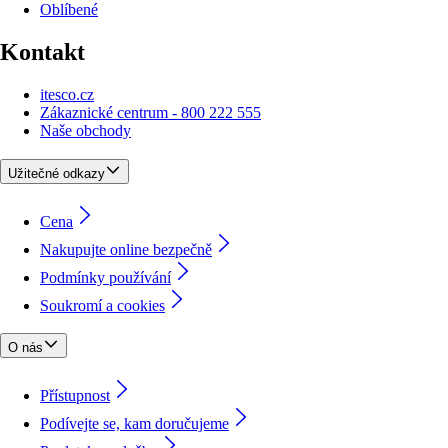
Oblíbené
Kontakt
itesco.cz
Zákaznické centrum - 800 222 555
Naše obchody
Užitečné odkazy
Cena
Nakupujte online bezpečně
Podmínky používání
Soukromí a cookies
O nás
Přístupnost
Podívejte se, kam doručujeme