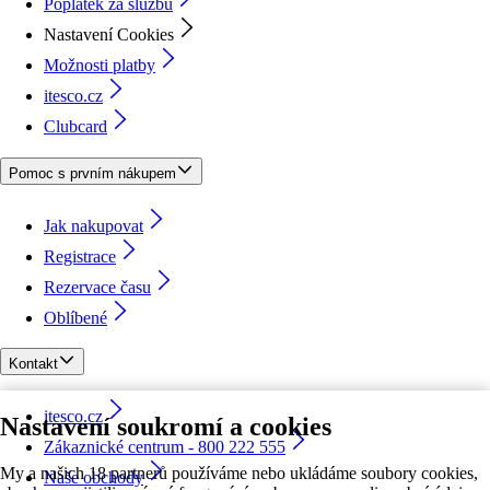
Poplatek za službu
Nastavení Cookies
Možnosti platby
itesco.cz
Clubcard
Pomoc s prvním nákupem
Jak nakupovat
Registrace
Rezervace času
Oblíbené
Kontakt
itesco.cz
Nastavení soukromí a cookies
Zákaznické centrum - 800 222 555
My a našich 18 partnerů používáme nebo ukládáme soubory cookies,
Naše obchody