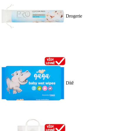
Drogerie
Dítě