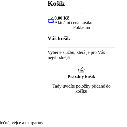
Košík
0,00 Kč
Aktuální cena košíku
0,00 Kč
Aktuální cena košíku
Pokladna
Váš košík
Vyberte službu, která je pro Vás
nejvhodnější
Prázdný košík
Tady uvidíte položky přidané do
košíku
éčné, vejce a margaríny