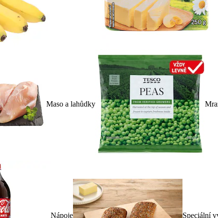
Maso a lahůdky
Mra
Nápoje
Speciální v