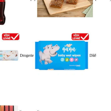
Drogerie
Dítě