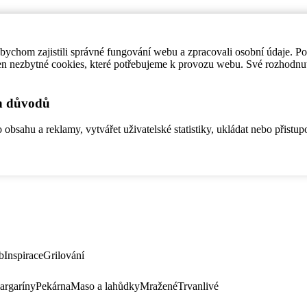
ychom zajistili správné fungování webu a zpracovali osobní údaje. P
en nezbytné cookies, které potřebujeme k provozu webu. Své rozhodnu
ch důvodů
bsahu a reklamy, vytvářet uživatelské statistiky, ukládat nebo přistup
b
Inspirace
Grilování
argaríny
Pekárna
Maso a lahůdky
Mražené
Trvanlivé