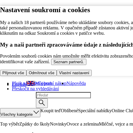
Nastavení soukromí a cookies
My a našich 18 partnerů používáme nebo ukládáme soubory cookies, ab
také personalizovanou reklamu. V opačném případě zůstanou aktivní j
kliknutím na odkaz Soukromí a cookies v patičce webu.
My a naši partneři zpracováváme údaje z následující
Povolením souborů cookies nám umožníte měřit efektivitu zobrazeného o
identifikovat vaše zařízení.
Seznam partnerů.
Přijmout vše
Odmítnout vše
Vlastní nastavení
Přejít na hlavní obsah
Můj první nákup
Nápověda
English
Přeskočit na vyhledávání
Koupit teď
Oblíbené
Speciální nabídky
Online Clu
Všechny kategorie
Top výběr
Zpátky do školy
Novinky
Ovoce a zelenina
Mléčné, vejce a m