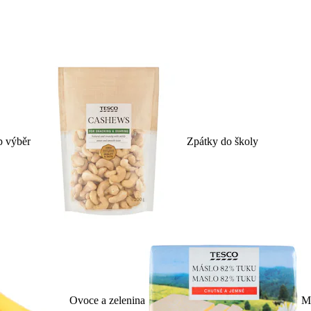
p výběr
Zpátky do školy
Ovoce a zelenina
Ml