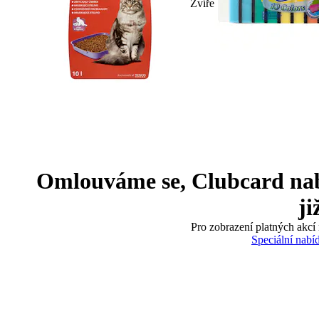
Zvíře
Omlouváme se, Clubcard nabíd
ji
Pro zobrazení platných akcí 
Speciální nabí