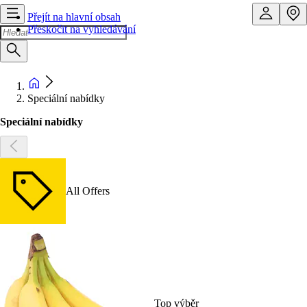
Přejít na hlavní obsah
Přeskočit na vyhledávání
Speciální nabídky
Speciální nabídky
All Offers
Top výběr