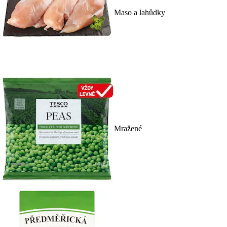
Maso a lahůdky
Mražené