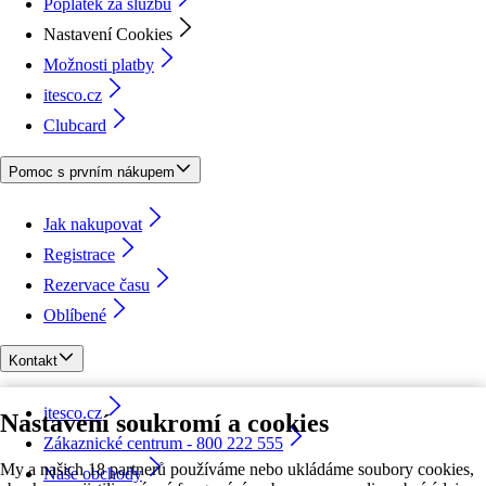
Poplatek za službu
Nastavení Cookies
Možnosti platby
itesco.cz
Clubcard
Pomoc s prvním nákupem
Jak nakupovat
Registrace
Rezervace času
Oblíbené
Kontakt
itesco.cz
Nastavení soukromí a cookies
Zákaznické centrum - 800 222 555
My a našich 18 partnerů používáme nebo ukládáme soubory cookies,
Naše obchody