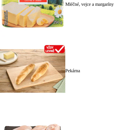
Mléčné, vejce a margaríny
Pekárna