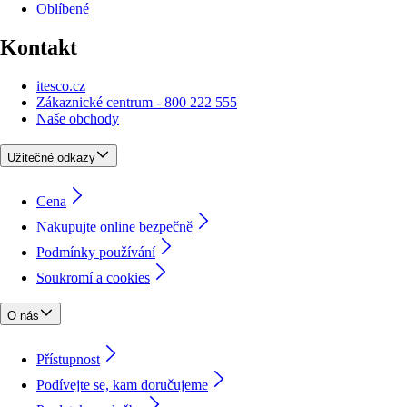
Oblíbené
Kontakt
itesco.cz
Zákaznické centrum - 800 222 555
Naše obchody
Užitečné odkazy
Cena
Nakupujte online bezpečně
Podmínky používání
Soukromí a cookies
O nás
Přístupnost
Podívejte se, kam doručujeme