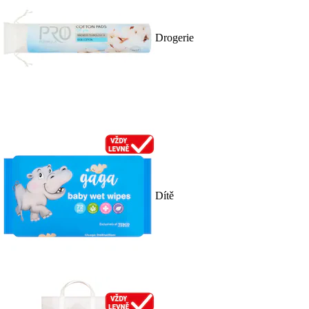
Drogerie
Dítě