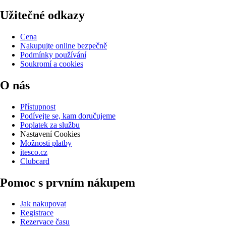
Užitečné odkazy
Cena
Nakupujte online bezpečně
Podmínky používání
Soukromí a cookies
O nás
Přístupnost
Podívejte se, kam doručujeme
Poplatek za službu
Nastavení Cookies
Možnosti platby
itesco.cz
Clubcard
Pomoc s prvním nákupem
Jak nakupovat
Registrace
Rezervace času