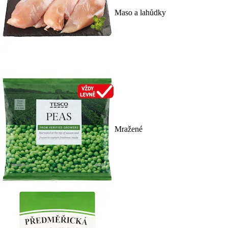
Maso a lahůdky
Mražené