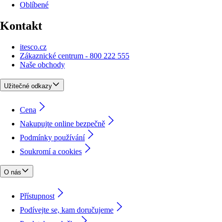
Oblíbené
Kontakt
itesco.cz
Zákaznické centrum - 800 222 555
Naše obchody
Užitečné odkazy
Cena
Nakupujte online bezpečně
Podmínky používání
Soukromí a cookies
O nás
Přístupnost
Podívejte se, kam doručujeme