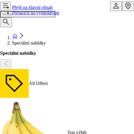
Přejít na hlavní obsah
Přeskočit na vyhledávání
Speciální nabídky
Speciální nabídky
All Offers
Top výběr