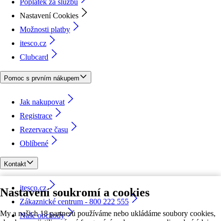
Poplatek za službu
Nastavení Cookies
Možnosti platby
itesco.cz
Clubcard
Pomoc s prvním nákupem
Jak nakupovat
Registrace
Rezervace času
Oblíbené
Kontakt
itesco.cz
Nastavení soukromí a cookies
Zákaznické centrum - 800 222 555
My a našich 18 partnerů používáme nebo ukládáme soubory cookies,
Naše obchody