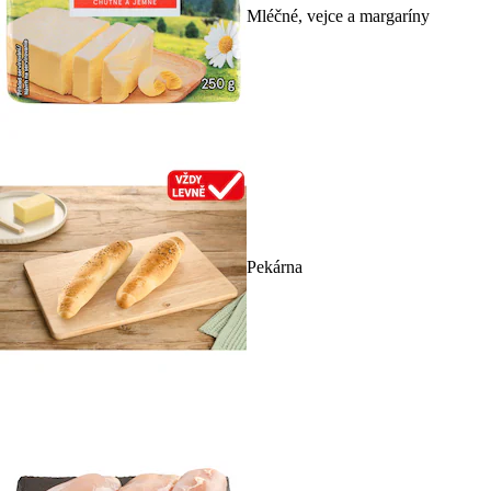
Mléčné, vejce a margaríny
Pekárna