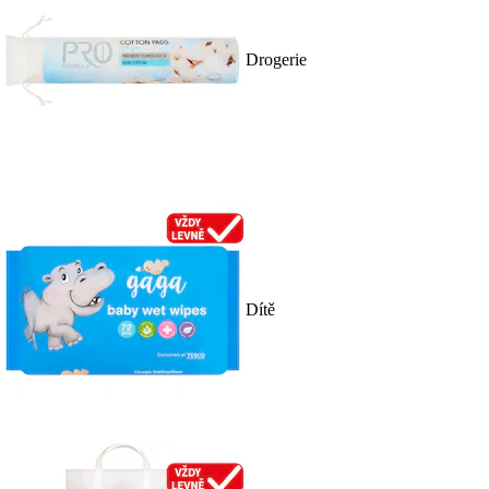
Drogerie
Dítě