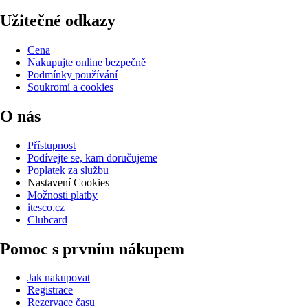
Užitečné odkazy
Cena
Nakupujte online bezpečně
Podmínky používání
Soukromí a cookies
O nás
Přístupnost
Podívejte se, kam doručujeme
Poplatek za službu
Nastavení Cookies
Možnosti platby
itesco.cz
Clubcard
Pomoc s prvním nákupem
Jak nakupovat
Registrace
Rezervace času