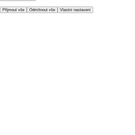
Přijmout vše
Odmítnout vše
Vlastní nastavení
Užitečné odkazy
Cena
Nakupujte online bezpečně
Podmínky používání
Soukromí a cookies
O nás
Přístupnost
Podívejte se, kam doručujeme
Poplatek za službu