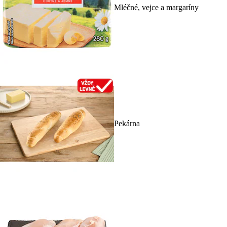
Mléčné, vejce a margaríny
Pekárna