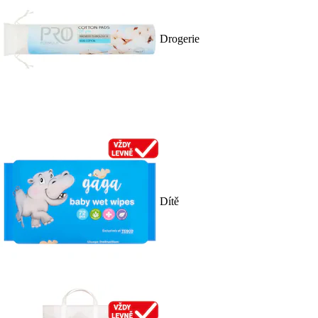
Drogerie
Dítě