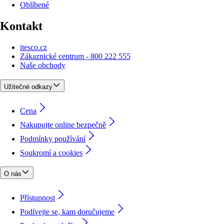
Oblíbené
Kontakt
itesco.cz
Zákaznické centrum - 800 222 555
Naše obchody
Užitečné odkazy
Cena
Nakupujte online bezpečně
Podmínky používání
Soukromí a cookies
O nás
Přístupnost
Podívejte se, kam doručujeme