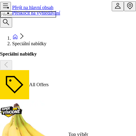
Přejít na hlavní obsah
Přeskočit na vyhledávání
Speciální nabídky
Speciální nabídky
All Offers
Top výběr