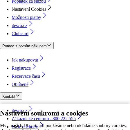
Poplatek za službu
Nastavení Cookies
Možnosti platby
itesco.cz
Clubcard
Pomoc s prvním nákupem
Jak nakupovat
Registrace
Rezervace času
Oblíbené
Kontakt
itesco.cz
Nastavení soukromí a cookies
Zákaznické centrum - 800 222 555
My a našich 18 partnerů používáme nebo ukládáme soubory cookies,
Naše obchody