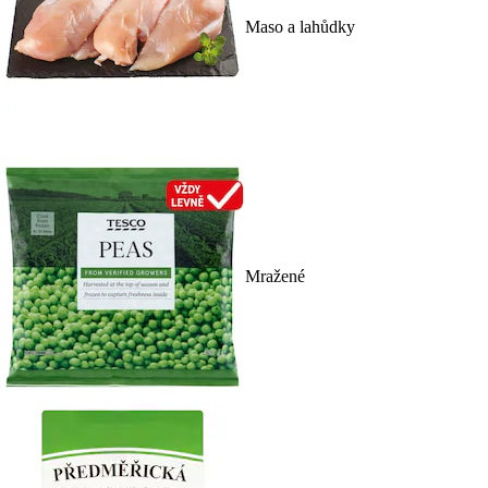
Maso a lahůdky
Mražené