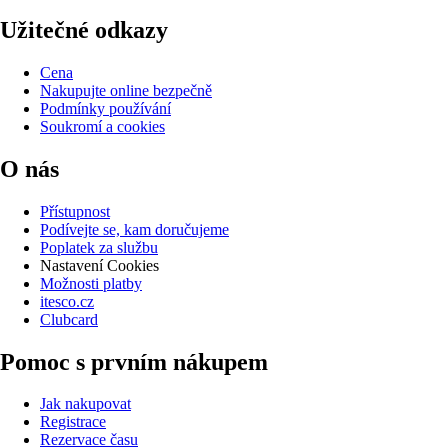
Užitečné odkazy
Cena
Nakupujte online bezpečně
Podmínky používání
Soukromí a cookies
O nás
Přístupnost
Podívejte se, kam doručujeme
Poplatek za službu
Nastavení Cookies
Možnosti platby
itesco.cz
Clubcard
Pomoc s prvním nákupem
Jak nakupovat
Registrace
Rezervace času