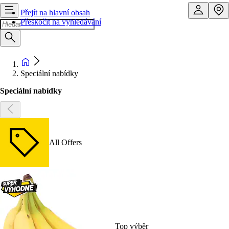
Přejít na hlavní obsah
Přeskočit na vyhledávání
Speciální nabídky
Speciální nabídky
All Offers
Top výběr