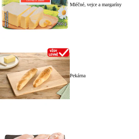
Mléčné, vejce a margaríny
Pekárna