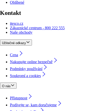
Oblíbené
Kontakt
itesco.cz
Zákaznické centrum - 800 222 555
Naše obchody
Užitečné odkazy
Cena
Nakupujte online bezpečně
Podmínky používání
Soukromí a cookies
O nás
Přístupnost
Podívejte se, kam doručujeme