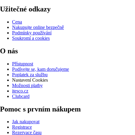
Užitečné odkazy
Cena
Nakupujte online bezpečně
Podmínky používání
Soukromí a cookies
O nás
Přístupnost
Podívejte se, kam doručujeme
Poplatek za službu
Nastavení Cookies
Možnosti platby
itesco.cz
Clubcard
Pomoc s prvním nákupem
Jak nakupovat
Registrace
Rezervace času