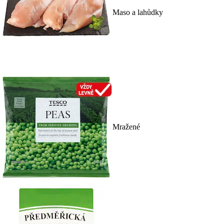
Maso a lahůdky
Mražené