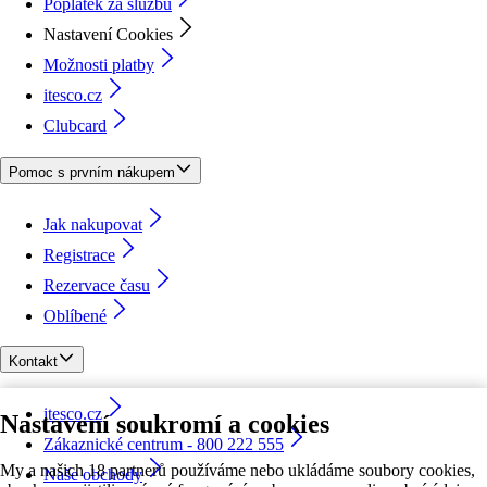
Poplatek za službu
Nastavení Cookies
Možnosti platby
itesco.cz
Clubcard
Pomoc s prvním nákupem
Jak nakupovat
Registrace
Rezervace času
Oblíbené
Kontakt
itesco.cz
Nastavení soukromí a cookies
Zákaznické centrum - 800 222 555
My a našich 18 partnerů používáme nebo ukládáme soubory cookies,
Naše obchody