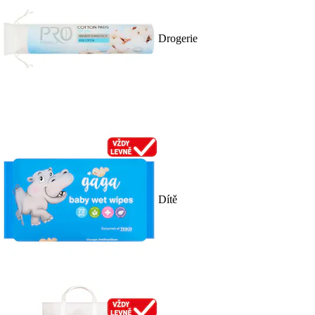
Drogerie
Dítě