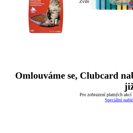
Zvíře
Omlouváme se, Clubcard nabíd
ji
Pro zobrazení platných akcí 
Speciální nabí