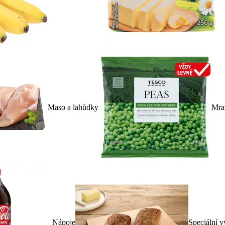
Maso a lahůdky
Mra
Nápoje
Speciální v