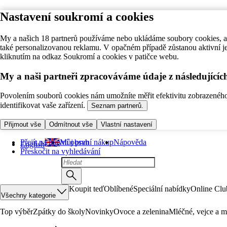
Nastavení soukromí a cookies
My a našich 18 partnerů používáme nebo ukládáme soubory cookies, ab
také personalizovanou reklamu. V opačném případě zůstanou aktivní j
kliknutím na odkaz Soukromí a cookies v patičce webu.
My a naši partneři zpracováváme údaje z následující
Povolením souborů cookies nám umožníte měřit efektivitu zobrazeného o
identifikovat vaše zařízení.
Seznam partnerů.
Přijmout vše
Odmítnout vše
Vlastní nastavení
Přejít na hlavní obsah
Můj první nákup
Nápověda
English
Přeskočit na vyhledávání
Koupit teď
Oblíbené
Speciální nabídky
Online Clu
Všechny kategorie
Top výběr
Zpátky do školy
Novinky
Ovoce a zelenina
Mléčné, vejce a m