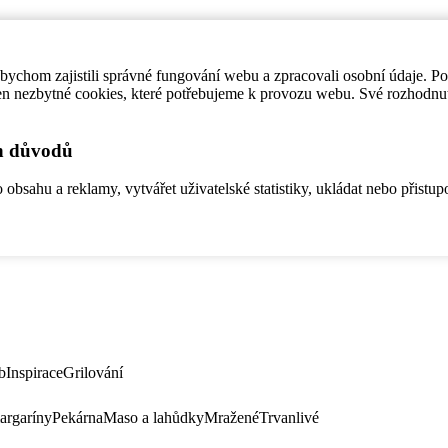
ychom zajistili správné fungování webu a zpracovali osobní údaje. P
en nezbytné cookies, které potřebujeme k provozu webu. Své rozhodnu
ch důvodů
bsahu a reklamy, vytvářet uživatelské statistiky, ukládat nebo přistup
b
Inspirace
Grilování
argaríny
Pekárna
Maso a lahůdky
Mražené
Trvanlivé