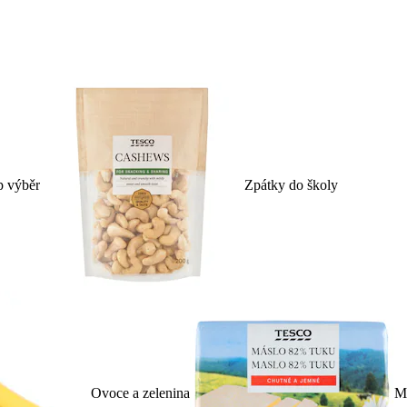
p výběr
Zpátky do školy
Ovoce a zelenina
Ml