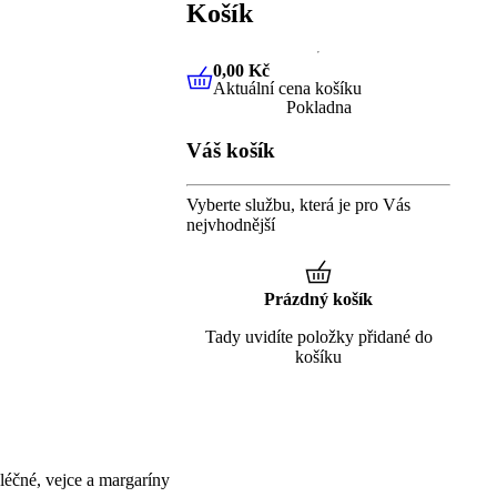
Košík
0,00 Kč
Aktuální cena košíku
0,00 Kč
Aktuální cena košíku
Pokladna
Váš košík
Vyberte službu, která je pro Vás
nejvhodnější
Prázdný košík
Tady uvidíte položky přidané do
košíku
éčné, vejce a margaríny