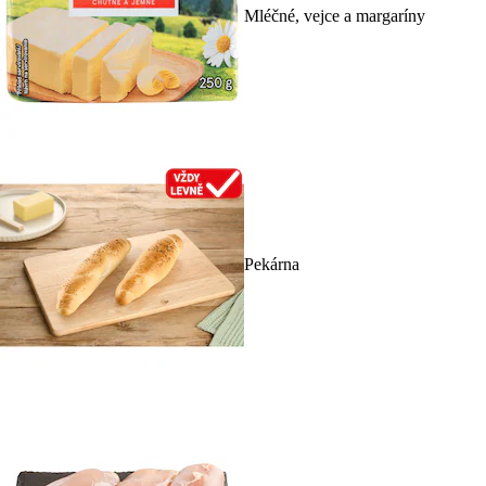
Mléčné, vejce a margaríny
Pekárna