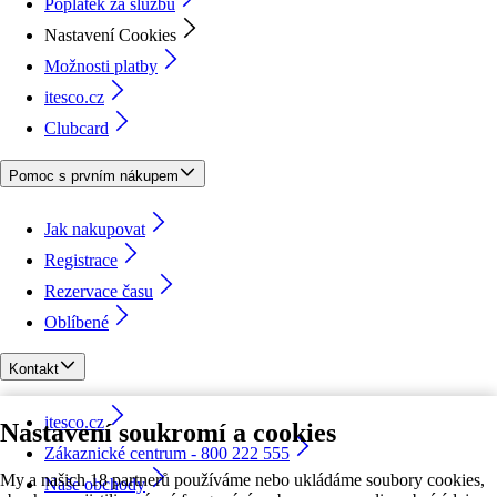
Poplatek za službu
Nastavení Cookies
Možnosti platby
itesco.cz
Clubcard
Pomoc s prvním nákupem
Jak nakupovat
Registrace
Rezervace času
Oblíbené
Kontakt
itesco.cz
Nastavení soukromí a cookies
Zákaznické centrum - 800 222 555
My a našich 18 partnerů používáme nebo ukládáme soubory cookies,
Naše obchody