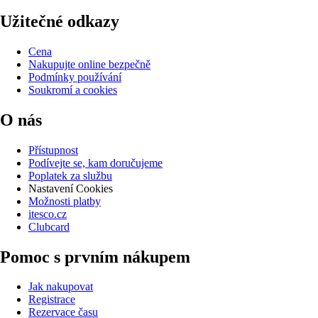
Užitečné odkazy
Cena
Nakupujte online bezpečně
Podmínky používání
Soukromí a cookies
O nás
Přístupnost
Podívejte se, kam doručujeme
Poplatek za službu
Nastavení Cookies
Možnosti platby
itesco.cz
Clubcard
Pomoc s prvním nákupem
Jak nakupovat
Registrace
Rezervace času