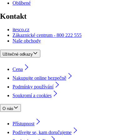
Oblíbené
Kontakt
itesco.cz
Zákaznické centrum - 800 222 555
Naše obchody
Užitečné odkazy
Cena
Nakupujte online bezpečně
Podmínky používání
Soukromí a cookies
O nás
Přístupnost
Podívejte se, kam doručujeme