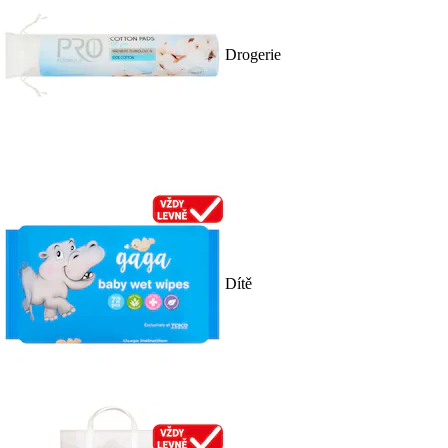
Drogerie
Dítě