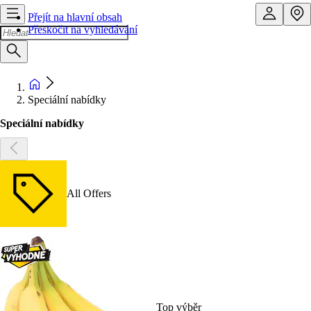
Přejít na hlavní obsah
Přeskočit na vyhledávání
Speciální nabídky
Speciální nabídky
All Offers
Top výběr