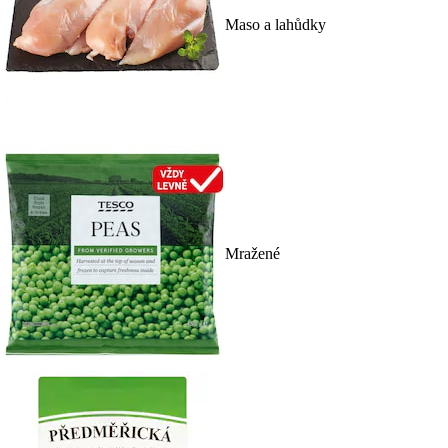
Maso a lahůdky
Mražené