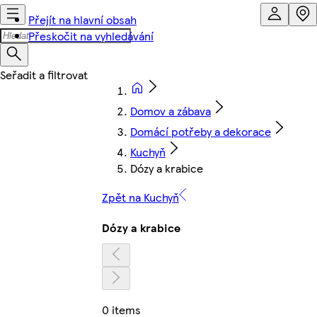
Přejít na hlavní obsah
Přeskočit na vyhledávání
Domov a zábava
Domácí potřeby a dekorace
Kuchyň
Dózy a krabice
Zpět na Kuchyň
Dózy a krabice
0 items