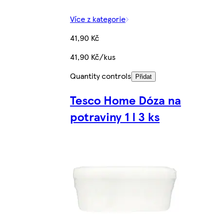
Více z kategorie
41,90 Kč
41,90 Kč/kus
Quantity controls
Přidat
Tesco Home Dóza na
potraviny 1 l 3 ks