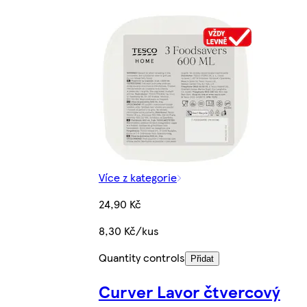
Více z kategorie
24,90 Kč
8,30 Kč/kus
Quantity controls
Přidat
Curver Lavor čtvercový