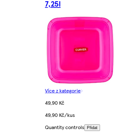
7,25l
Více z kategorie
49,90 Kč
49,90 Kč/kus
Quantity controls
Přidat