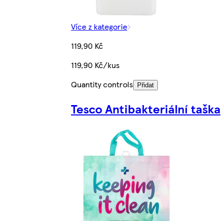
Více z kategorie
119,90 Kč
119,90 Kč/kus
Quantity controls
Přidat
Tesco Antibakteriální taška