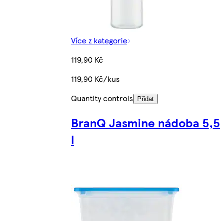
Více z kategorie
119,90 Kč
119,90 Kč/kus
Quantity controls
Přidat
BranQ Jasmine nádoba 5,5
l