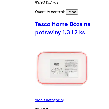
89,90 Kč/kus
Quantity controls
Přidat
Tesco Home Dóza na
potraviny 1,3 l 2 ks
Více z kategorie