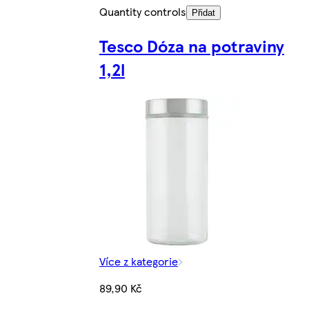
Quantity controls
Přidat
Tesco Dóza na potraviny
1,2l
Více z kategorie
89,90 Kč