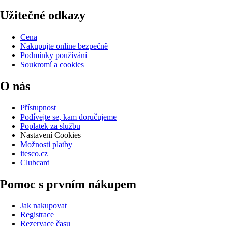
Užitečné odkazy
Cena
Nakupujte online bezpečně
Podmínky používání
Soukromí a cookies
O nás
Přístupnost
Podívejte se, kam doručujeme
Poplatek za službu
Nastavení Cookies
Možnosti platby
itesco.cz
Clubcard
Pomoc s prvním nákupem
Jak nakupovat
Registrace
Rezervace času