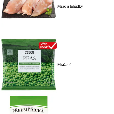
Maso a lahůdky
Mražené