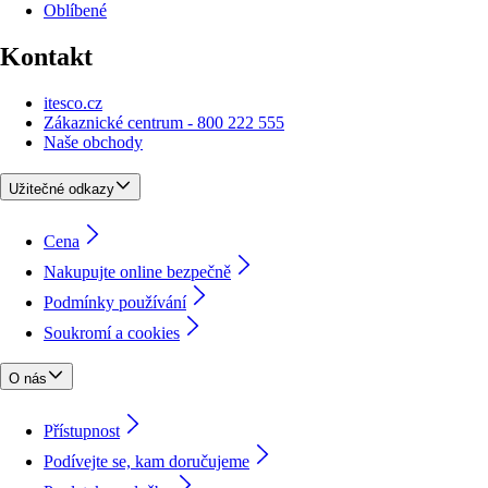
Oblíbené
Kontakt
itesco.cz
Zákaznické centrum - 800 222 555
Naše obchody
Užitečné odkazy
Cena
Nakupujte online bezpečně
Podmínky používání
Soukromí a cookies
O nás
Přístupnost
Podívejte se, kam doručujeme