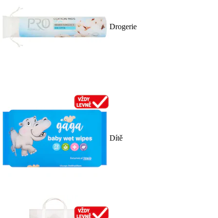
Drogerie
Dítě