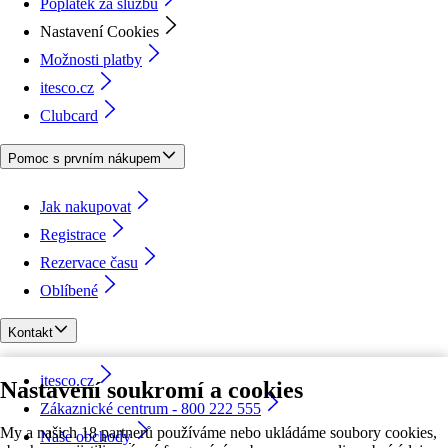
Poplatek za službu
Nastavení Cookies
Možnosti platby
itesco.cz
Clubcard
Pomoc s prvním nákupem
Jak nakupovat
Registrace
Rezervace času
Oblíbené
Kontakt
itesco.cz
Nastavení soukromí a cookies
Zákaznické centrum - 800 222 555
My a našich 18 partnerů používáme nebo ukládáme soubory cookies,
Naše obchody