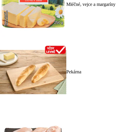
Mléčné, vejce a margaríny
Pekárna