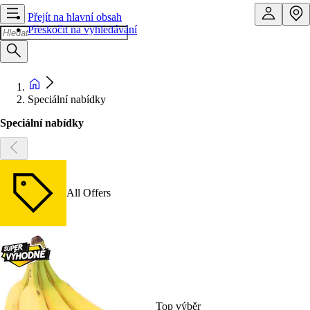
Přejít na hlavní obsah
Přeskočit na vyhledávání
Speciální nabídky
Speciální nabídky
All Offers
Top výběr