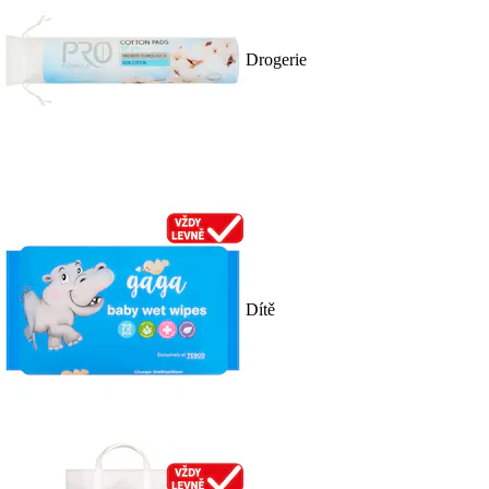
Drogerie
Dítě