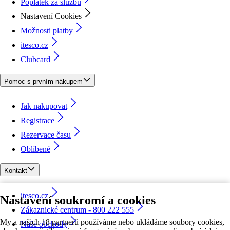
Poplatek za službu
Nastavení Cookies
Možnosti platby
itesco.cz
Clubcard
Pomoc s prvním nákupem
Jak nakupovat
Registrace
Rezervace času
Oblíbené
Kontakt
itesco.cz
Nastavení soukromí a cookies
Zákaznické centrum - 800 222 555
My a našich 18 partnerů používáme nebo ukládáme soubory cookies,
Naše obchody