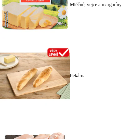
Mléčné, vejce a margaríny
Pekárna