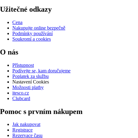
Užitečné odkazy
Cena
Nakupujte online bezpečně
Podmínky používání
Soukromí a cookies
O nás
Přístupnost
Podívejte se, kam doručujeme
Poplatek za službu
Nastavení Cookies
Možnosti platby
itesco.cz
Clubcard
Pomoc s prvním nákupem
Jak nakupovat
Registrace
Rezervace času