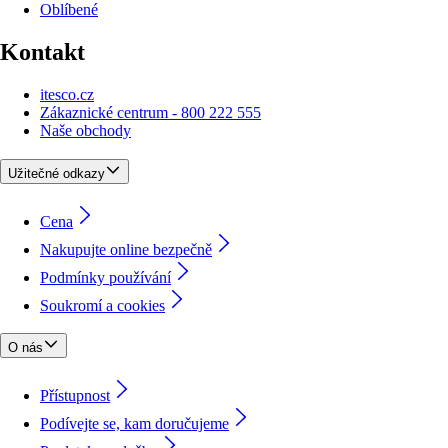
Oblíbené
Kontakt
itesco.cz
Zákaznické centrum - 800 222 555
Naše obchody
Užitečné odkazy
Cena
Nakupujte online bezpečně
Podmínky používání
Soukromí a cookies
O nás
Přístupnost
Podívejte se, kam doručujeme