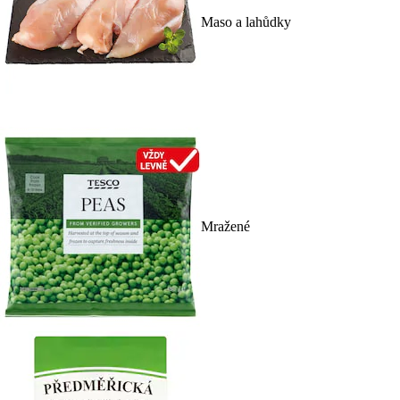
Maso a lahůdky
Mražené