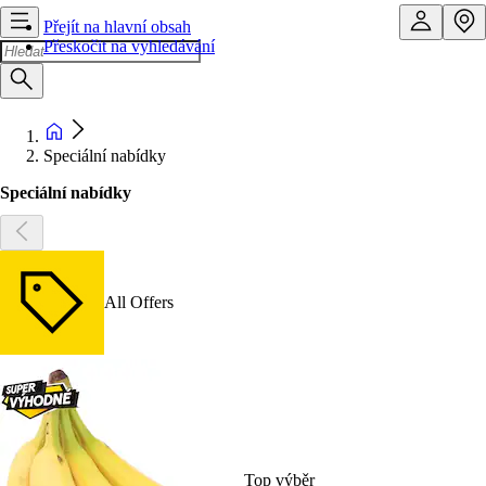
Přejít na hlavní obsah
Přeskočit na vyhledávání
Speciální nabídky
Speciální nabídky
All Offers
Top výběr