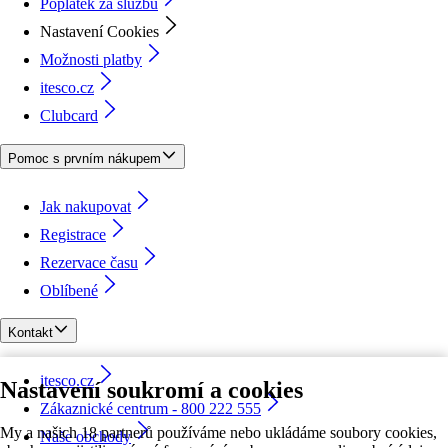
Poplatek za službu
Nastavení Cookies
Možnosti platby
itesco.cz
Clubcard
Pomoc s prvním nákupem
Jak nakupovat
Registrace
Rezervace času
Oblíbené
Kontakt
itesco.cz
Nastavení soukromí a cookies
Zákaznické centrum - 800 222 555
My a našich 18 partnerů používáme nebo ukládáme soubory cookies,
Naše obchody