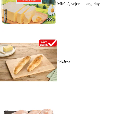
Mléčné, vejce a margaríny
Pekárna