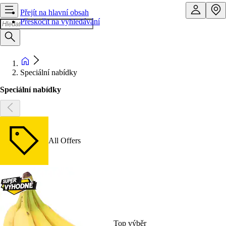
Přejít na hlavní obsah
Přeskočit na vyhledávání
Speciální nabídky
Speciální nabídky
All Offers
Top výběr