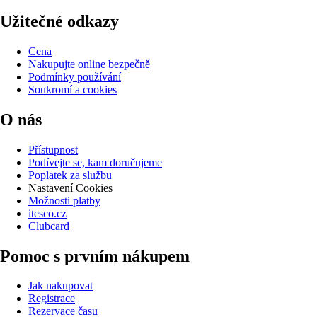
Užitečné odkazy
Cena
Nakupujte online bezpečně
Podmínky používání
Soukromí a cookies
O nás
Přístupnost
Podívejte se, kam doručujeme
Poplatek za službu
Nastavení Cookies
Možnosti platby
itesco.cz
Clubcard
Pomoc s prvním nákupem
Jak nakupovat
Registrace
Rezervace času