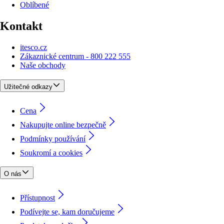
Oblíbené
Kontakt
itesco.cz
Zákaznické centrum - 800 222 555
Naše obchody
Užitečné odkazy
Cena
Nakupujte online bezpečně
Podmínky používání
Soukromí a cookies
O nás
Přístupnost
Podívejte se, kam doručujeme