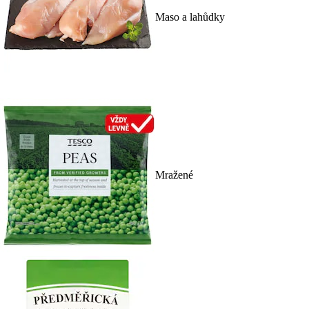
Maso a lahůdky
Mražené