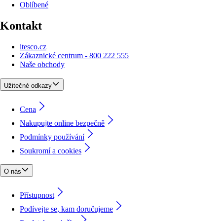
Oblíbené
Kontakt
itesco.cz
Zákaznické centrum - 800 222 555
Naše obchody
Užitečné odkazy
Cena
Nakupujte online bezpečně
Podmínky používání
Soukromí a cookies
O nás
Přístupnost
Podívejte se, kam doručujeme