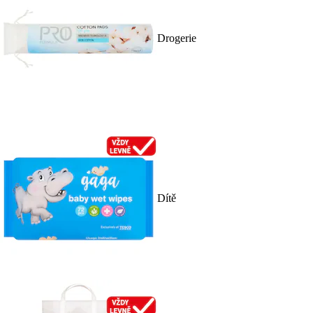
Drogerie
Dítě