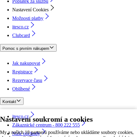
Poplatek za službu
Nastavení Cookies
Možnosti platby
itesco.cz
Clubcard
Pomoc s prvním nákupem
Jak nakupovat
Registrace
Rezervace času
Oblíbené
Kontakt
itesco.cz
Nastavení soukromí a cookies
Zákaznické centrum - 800 222 555
My a našich 18 partnerů používáme nebo ukládáme soubory cookies,
Naše obchody