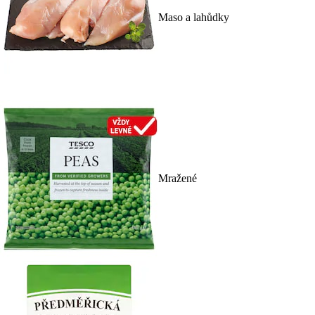
Maso a lahůdky
Mražené