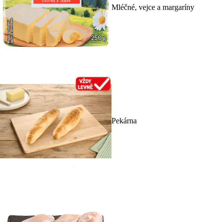
Mléčné, vejce a margaríny
Pekárna