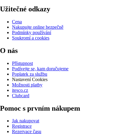
Užitečné odkazy
Cena
Nakupujte online bezpečně
Podmínky používání
Soukromí a cookies
O nás
Přístupnost
Podívejte se, kam doručujeme
Poplatek za službu
Nastavení Cookies
Možnosti platby
itesco.cz
Clubcard
Pomoc s prvním nákupem
Jak nakupovat
Registrace
Rezervace času