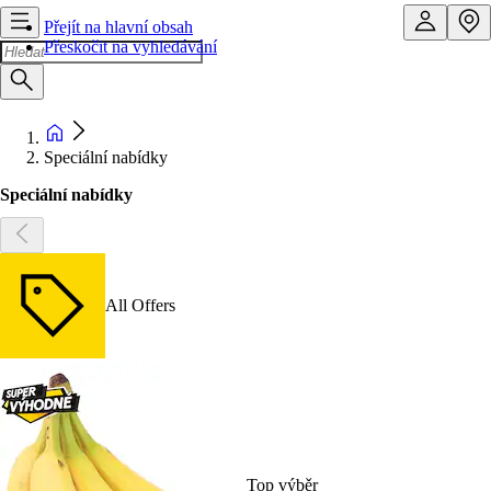
Přejít na hlavní obsah
Přeskočit na vyhledávání
Speciální nabídky
Speciální nabídky
All Offers
Top výběr