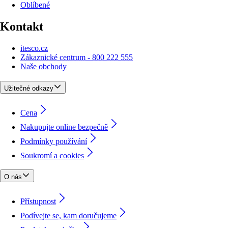
Oblíbené
Kontakt
itesco.cz
Zákaznické centrum - 800 222 555
Naše obchody
Užitečné odkazy
Cena
Nakupujte online bezpečně
Podmínky používání
Soukromí a cookies
O nás
Přístupnost
Podívejte se, kam doručujeme