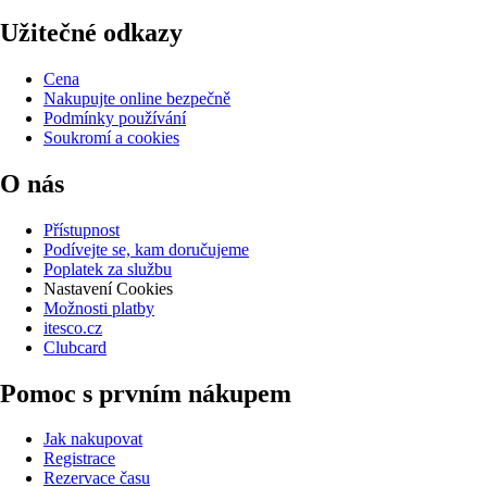
Užitečné odkazy
Cena
Nakupujte online bezpečně
Podmínky používání
Soukromí a cookies
O nás
Přístupnost
Podívejte se, kam doručujeme
Poplatek za službu
Nastavení Cookies
Možnosti platby
itesco.cz
Clubcard
Pomoc s prvním nákupem
Jak nakupovat
Registrace
Rezervace času