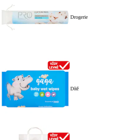
Drogerie
Dítě