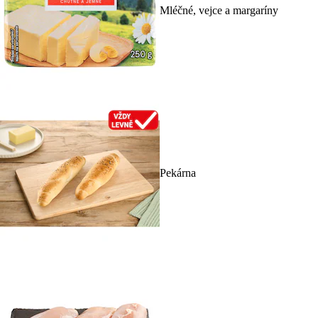
Mléčné, vejce a margaríny
Pekárna