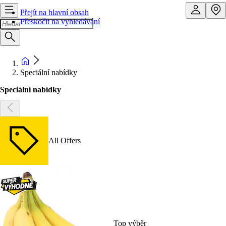
Přejít na hlavní obsah
Přeskočit na vyhledávání
Speciální nabídky
Speciální nabídky
All Offers
Top výběr