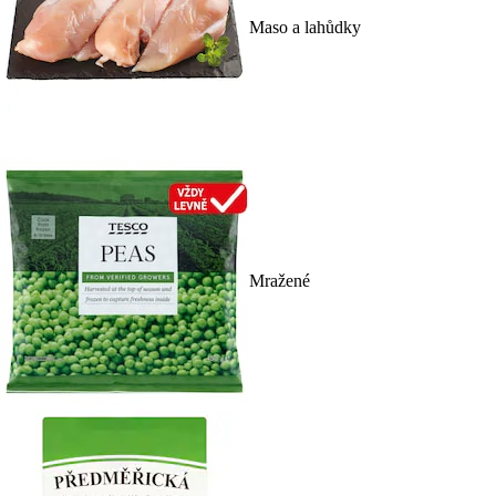
Maso a lahůdky
Mražené