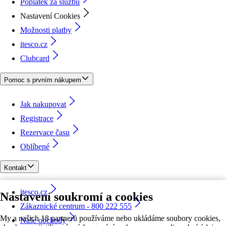
Poplatek za službu
Nastavení Cookies
Možnosti platby
itesco.cz
Clubcard
Pomoc s prvním nákupem
Jak nakupovat
Registrace
Rezervace času
Oblíbené
Kontakt
itesco.cz
Nastavení soukromí a cookies
Zákaznické centrum - 800 222 555
My a našich 18 partnerů používáme nebo ukládáme soubory cookies,
Naše obchody