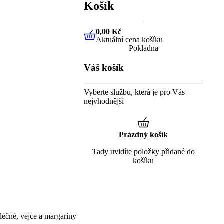
Košík
0,00 Kč
Aktuální cena košíku
0,00 Kč
Aktuální cena košíku
Pokladna
Váš košík
Vyberte službu, která je pro Vás
nejvhodnější
Prázdný košík
Tady uvidíte položky přidané do
košíku
éčné, vejce a margaríny