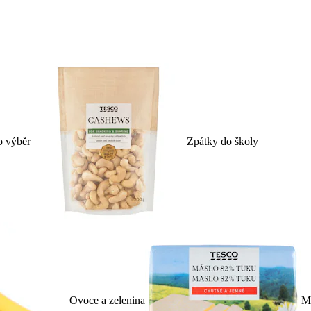
p výběr
Zpátky do školy
Ovoce a zelenina
Ml