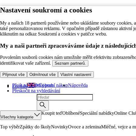
Nastavení soukromí a cookies
My a našich 18 partnerů používáme nebo ukládáme soubory cookies, ab
také personalizovanou reklamu. V opačném případě zůstanou aktivní j
kliknutím na odkaz Soukromí a cookies v patičce webu.
My a naši partneři zpracováváme údaje z následující
Povolením souborů cookies nám umožníte měřit efektivitu zobrazeného o
identifikovat vaše zařízení.
Seznam partnerů.
Přijmout vše
Odmítnout vše
Vlastní nastavení
Přejít na hlavní obsah
Můj první nákup
Nápověda
English
Přeskočit na vyhledávání
Koupit teď
Oblíbené
Speciální nabídky
Online Clu
Všechny kategorie
Top výběr
Zpátky do školy
Novinky
Ovoce a zelenina
Mléčné, vejce a m