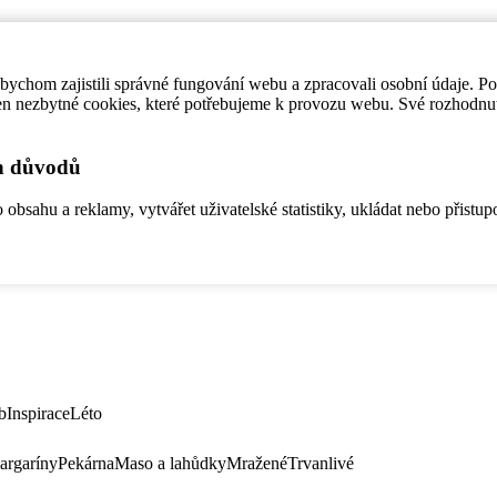
ychom zajistili správné fungování webu a zpracovali osobní údaje. P
en nezbytné cookies, které potřebujeme k provozu webu. Své rozhodnu
ch důvodů
bsahu a reklamy, vytvářet uživatelské statistiky, ukládat nebo přistup
b
Inspirace
Léto
argaríny
Pekárna
Maso a lahůdky
Mražené
Trvanlivé