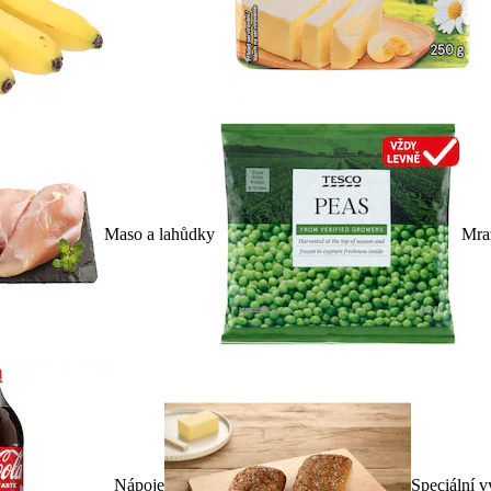
Maso a lahůdky
Mra
Nápoje
Speciální v