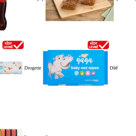
Drogerie
Dítě