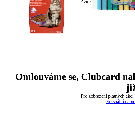
Zvíře
Omlouváme se, Clubcard nabíd
ji
Pro zobrazení platných akcí 
Speciální nabí