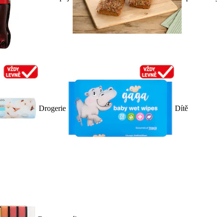
Drogerie
Dítě