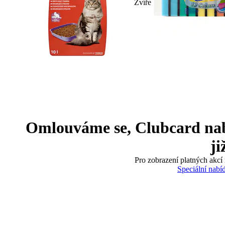
Zvíře
Omlouváme se, Clubcard nabíd
ji
Pro zobrazení platných akcí 
Speciální nabí