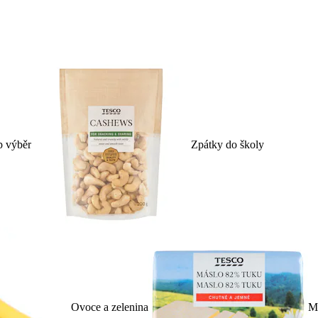
p výběr
Zpátky do školy
Ovoce a zelenina
Ml