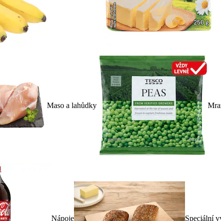
Maso a lahůdky
Mra
Nápoje
Speciální v