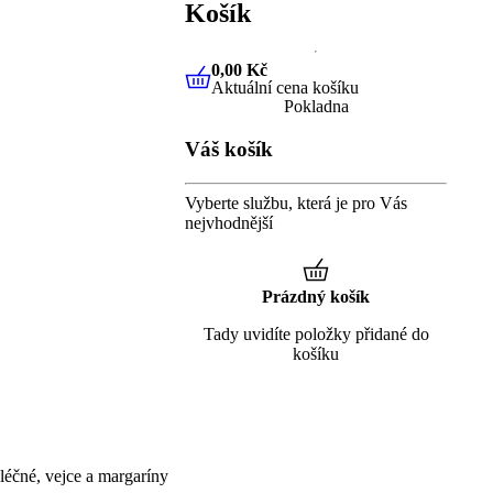
Košík
0,00 Kč
Aktuální cena košíku
0,00 Kč
Aktuální cena košíku
Pokladna
Váš košík
Vyberte službu, která je pro Vás
nejvhodnější
Prázdný košík
Tady uvidíte položky přidané do
košíku
éčné, vejce a margaríny