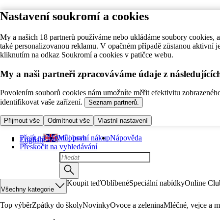
Nastavení soukromí a cookies
My a našich 18 partnerů používáme nebo ukládáme soubory cookies, ab
také personalizovanou reklamu. V opačném případě zůstanou aktivní j
kliknutím na odkaz Soukromí a cookies v patičce webu.
My a naši partneři zpracováváme údaje z následující
Povolením souborů cookies nám umožníte měřit efektivitu zobrazeného o
identifikovat vaše zařízení.
Seznam partnerů.
Přijmout vše
Odmítnout vše
Vlastní nastavení
Přejít na hlavní obsah
Můj první nákup
Nápověda
English
Přeskočit na vyhledávání
Koupit teď
Oblíbené
Speciální nabídky
Online Clu
Všechny kategorie
Top výběr
Zpátky do školy
Novinky
Ovoce a zelenina
Mléčné, vejce a m