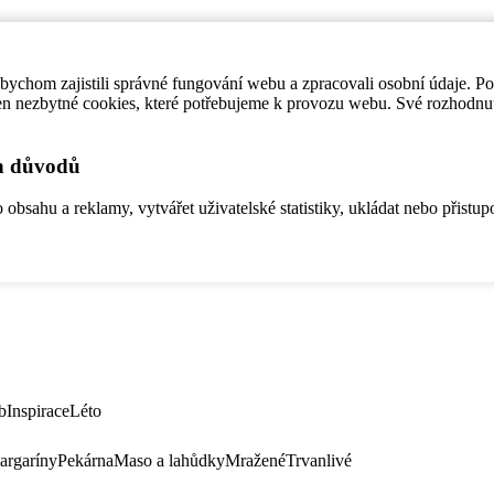
ychom zajistili správné fungování webu a zpracovali osobní údaje. P
en nezbytné cookies, které potřebujeme k provozu webu. Své rozhodnu
ch důvodů
bsahu a reklamy, vytvářet uživatelské statistiky, ukládat nebo přistup
b
Inspirace
Léto
argaríny
Pekárna
Maso a lahůdky
Mražené
Trvanlivé