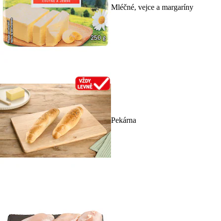
Mléčné, vejce a margaríny
Pekárna