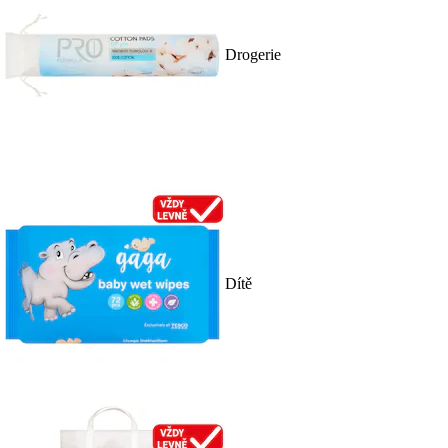
Drogerie
Dítě