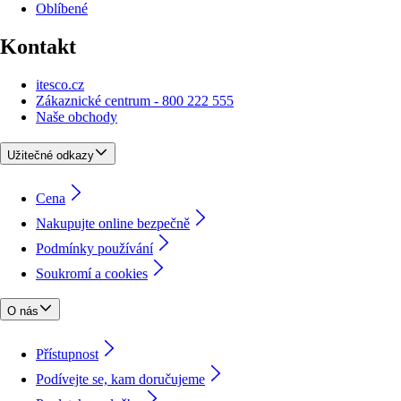
Oblíbené
Kontakt
itesco.cz
Zákaznické centrum - 800 222 555
Naše obchody
Užitečné odkazy
Cena
Nakupujte online bezpečně
Podmínky používání
Soukromí a cookies
O nás
Přístupnost
Podívejte se, kam doručujeme