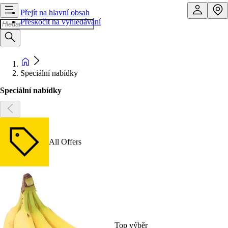
Přejít na hlavní obsah
Přeskočit na vyhledávání
Speciální nabídky
Speciální nabídky
All Offers
Top výběr