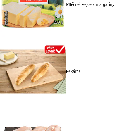
Mléčné, vejce a margaríny
Pekárna