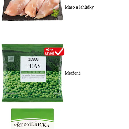
Maso a lahůdky
Mražené