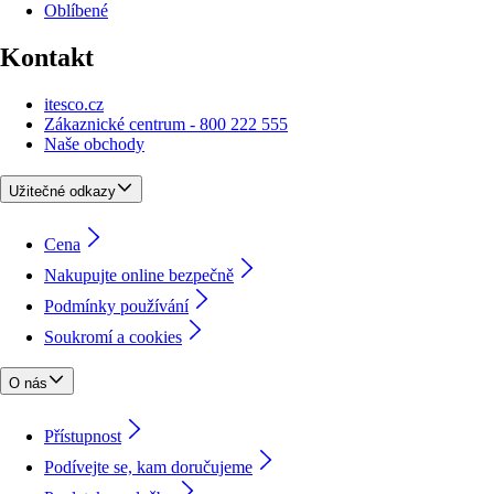
Oblíbené
Kontakt
itesco.cz
Zákaznické centrum - 800 222 555
Naše obchody
Užitečné odkazy
Cena
Nakupujte online bezpečně
Podmínky používání
Soukromí a cookies
O nás
Přístupnost
Podívejte se, kam doručujeme