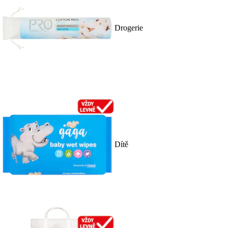
Drogerie
Dítě