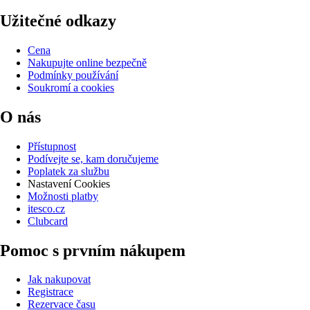
Užitečné odkazy
Cena
Nakupujte online bezpečně
Podmínky používání
Soukromí a cookies
O nás
Přístupnost
Podívejte se, kam doručujeme
Poplatek za službu
Nastavení Cookies
Možnosti platby
itesco.cz
Clubcard
Pomoc s prvním nákupem
Jak nakupovat
Registrace
Rezervace času