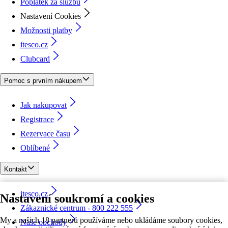
Poplatek za službu
Nastavení Cookies
Možnosti platby
itesco.cz
Clubcard
Pomoc s prvním nákupem
Jak nakupovat
Registrace
Rezervace času
Oblíbené
Kontakt
itesco.cz
Nastavení soukromí a cookies
Zákaznické centrum - 800 222 555
My a našich 18 partnerů používáme nebo ukládáme soubory cookies,
Naše obchody