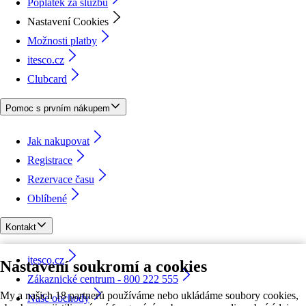
Poplatek za službu
Nastavení Cookies
Možnosti platby
itesco.cz
Clubcard
Pomoc s prvním nákupem
Jak nakupovat
Registrace
Rezervace času
Oblíbené
Kontakt
itesco.cz
Nastavení soukromí a cookies
Zákaznické centrum - 800 222 555
My a našich 18 partnerů používáme nebo ukládáme soubory cookies,
Naše obchody