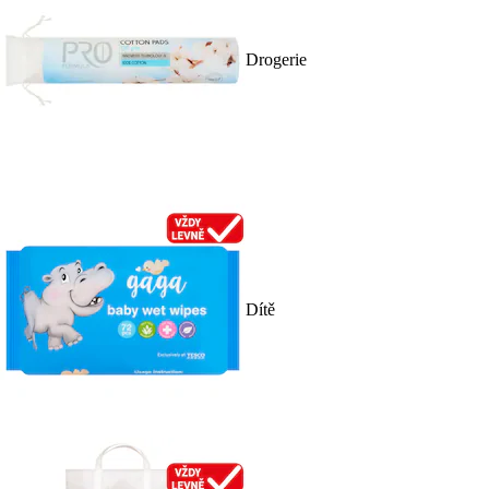
Drogerie
Dítě