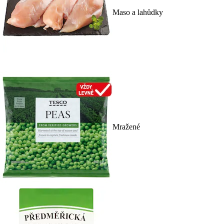
Maso a lahůdky
Mražené