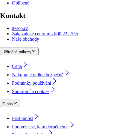
Oblíbené
Kontakt
itesco.cz
Zákaznické centrum - 800 222 555
Naše obchody
Užitečné odkazy
Cena
Nakupujte online bezpečně
Podmínky používání
Soukromí a cookies
O nás
Přístupnost
Podívejte se, kam doručujeme