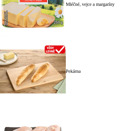
Mléčné, vejce a margaríny
Pekárna