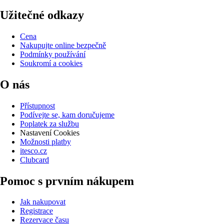
Užitečné odkazy
Cena
Nakupujte online bezpečně
Podmínky používání
Soukromí a cookies
O nás
Přístupnost
Podívejte se, kam doručujeme
Poplatek za službu
Nastavení Cookies
Možnosti platby
itesco.cz
Clubcard
Pomoc s prvním nákupem
Jak nakupovat
Registrace
Rezervace času