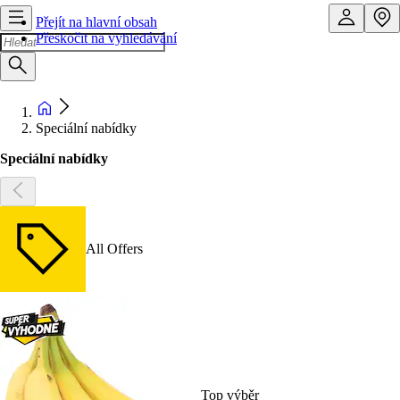
Přejít na hlavní obsah
Přeskočit na vyhledávání
Speciální nabídky
Speciální nabídky
All Offers
Top výběr