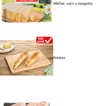
Mléčné, vejce a margaríny
Pekárna