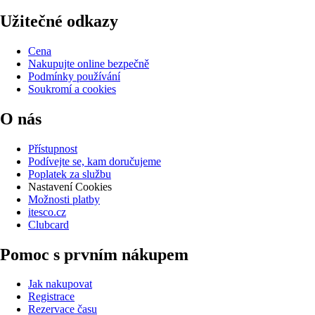
Užitečné odkazy
Cena
Nakupujte online bezpečně
Podmínky používání
Soukromí a cookies
O nás
Přístupnost
Podívejte se, kam doručujeme
Poplatek za službu
Nastavení Cookies
Možnosti platby
itesco.cz
Clubcard
Pomoc s prvním nákupem
Jak nakupovat
Registrace
Rezervace času