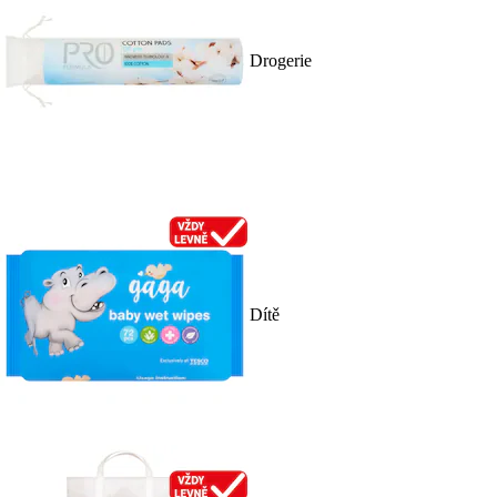
Drogerie
Dítě