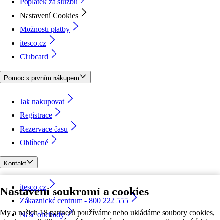
Poplatek za službu
Nastavení Cookies
Možnosti platby
itesco.cz
Clubcard
Pomoc s prvním nákupem
Jak nakupovat
Registrace
Rezervace času
Oblíbené
Kontakt
itesco.cz
Nastavení soukromí a cookies
Zákaznické centrum - 800 222 555
My a našich 18 partnerů používáme nebo ukládáme soubory cookies,
Naše obchody