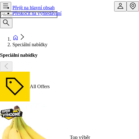
Přejít na hlavní obsah
Přeskočit na vyhledávání
Speciální nabídky
Speciální nabídky
All Offers
Top výběr