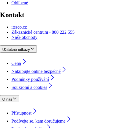
Oblíbené
Kontakt
itesco.cz
Zákaznické centrum - 800 222 555
Naše obchody
Užitečné odkazy
Cena
Nakupujte online bezpečně
Podmínky používání
Soukromí a cookies
O nás
Přístupnost
Podívejte se, kam doručujeme