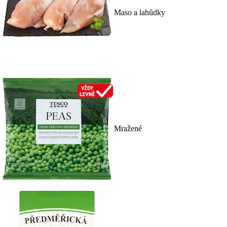
Maso a lahůdky
Mražené