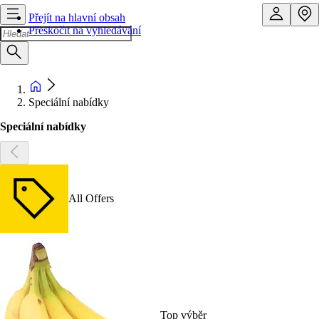
Přejít na hlavní obsah
Přeskočit na vyhledávání
Speciální nabídky
Speciální nabídky
All Offers
Top výběr