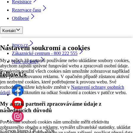
Registrace
Rezervace času
Oblíbené
Kontakt
itesco.cz
Nastavení soukromí a cookies
Zákaznické centrum - 800 222 555
My a našich 18 partnerů používáme nebo ukládáme soubory cookies,
Naše obchody
abychom zajistili správné fungování webu a zpracovali osobní údaje.
Povolením použití všech cookies nám umožníte zobrazovat například
followUs
také personalizovanou reklamu. V opačném případě zůstanou aktivní
jen nezbytné cookies, které potřebujeme k provozu webu. Své
rozhodnutí můžete kdykoliv změnit v
Nastavení ochrany osobních
údajů
nebo kliknutím na odkaz Soukromí a cookies v patičce webu.
My a naši partneři zpracováváme údaje z
následujících důvodů
Povolením souborů cookies nám umožníte měřit efektivitu
zobrazeného obsahu a reklamy, vytvářet uživatelské statistiky, ukládat
©
Tesco Stores ČR a.s. 2026
nebo přistupovat k informacím ve vašem zařízení, používat přesná data