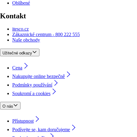
Oblíbené
Kontakt
itesco.cz
Zákaznické centrum - 800 222 555
Naše obchody
Užitečné odkazy
Cena
Nakupujte online bezpečně
Podmínky používání
Soukromí a cookies
O nás
Přístupnost
Podívejte se, kam doručujeme