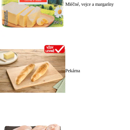
Mléčné, vejce a margaríny
Pekárna