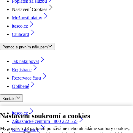
Poplatek za službu
Nastavení Cookies
Možnosti platby
itesco.cz
Clubcard
Pomoc s prvním nákupem
Jak nakupovat
Registrace
Rezervace času
Oblíbené
Kontakt
itesco.cz
Nastavení soukromí a cookies
Zákaznické centrum - 800 222 555
My a našich 18 partnerů používáme nebo ukládáme soubory cookies,
Naše obchody