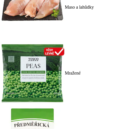
Maso a lahůdky
Mražené