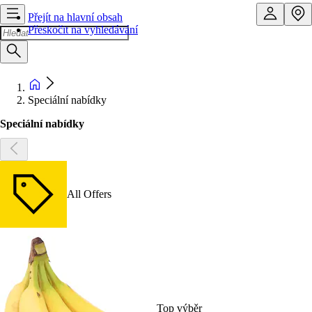
Přejít na hlavní obsah
Přeskočit na vyhledávání
Speciální nabídky
Speciální nabídky
All Offers
Top výběr