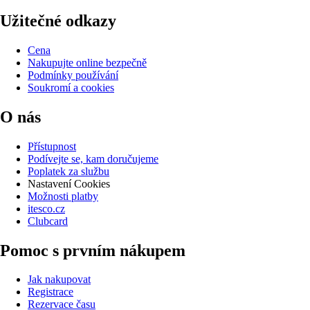
Užitečné odkazy
Cena
Nakupujte online bezpečně
Podmínky používání
Soukromí a cookies
O nás
Přístupnost
Podívejte se, kam doručujeme
Poplatek za službu
Nastavení Cookies
Možnosti platby
itesco.cz
Clubcard
Pomoc s prvním nákupem
Jak nakupovat
Registrace
Rezervace času