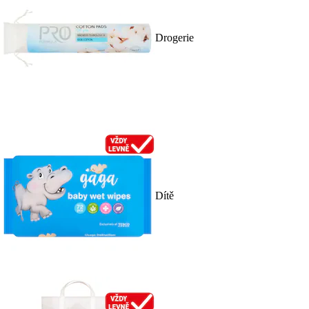
Drogerie
Dítě