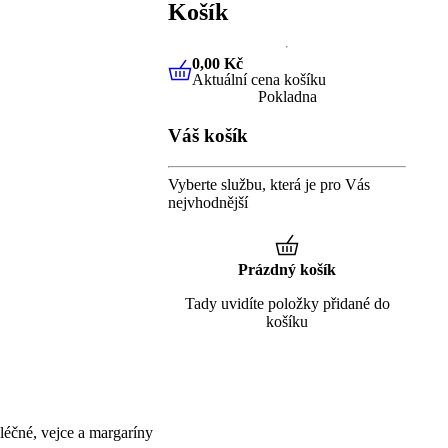
Košík
0,00 Kč
Aktuální cena košíku
0,00 Kč
Aktuální cena košíku
Pokladna
Váš košík
Vyberte službu, která je pro Vás
nejvhodnější
Prázdný košík
Tady uvidíte položky přidané do
košíku
éčné, vejce a margaríny