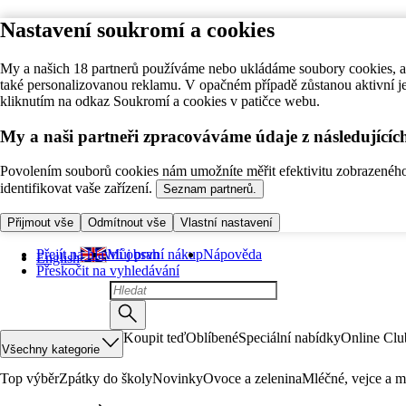
Nastavení soukromí a cookies
My a našich 18 partnerů používáme nebo ukládáme soubory cookies, ab
také personalizovanou reklamu. V opačném případě zůstanou aktivní j
kliknutím na odkaz Soukromí a cookies v patičce webu.
My a naši partneři zpracováváme údaje z následující
Povolením souborů cookies nám umožníte měřit efektivitu zobrazeného o
identifikovat vaše zařízení.
Seznam partnerů.
Přijmout vše
Odmítnout vše
Vlastní nastavení
Přejít na hlavní obsah
Můj první nákup
Nápověda
English
Přeskočit na vyhledávání
Koupit teď
Oblíbené
Speciální nabídky
Online Clu
Všechny kategorie
Top výběr
Zpátky do školy
Novinky
Ovoce a zelenina
Mléčné, vejce a m