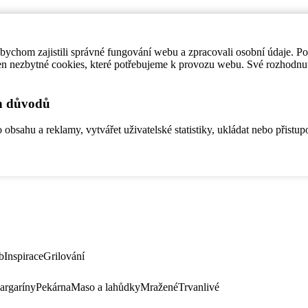
ychom zajistili správné fungování webu a zpracovali osobní údaje. P
en nezbytné cookies, které potřebujeme k provozu webu. Své rozhodnu
ch důvodů
bsahu a reklamy, vytvářet uživatelské statistiky, ukládat nebo přistup
b
Inspirace
Grilování
argaríny
Pekárna
Maso a lahůdky
Mražené
Trvanlivé