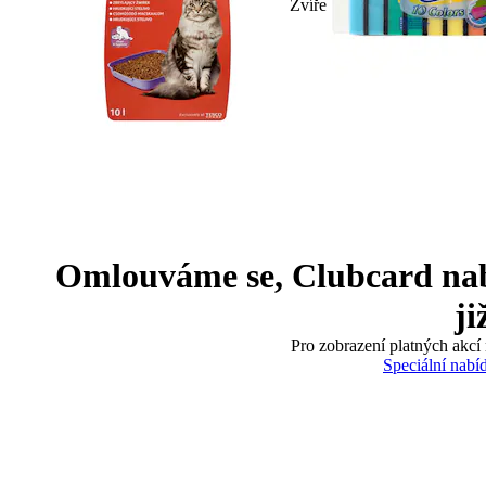
Zvíře
Omlouváme se, Clubcard nabíd
ji
Pro zobrazení platných akcí 
Speciální nabí