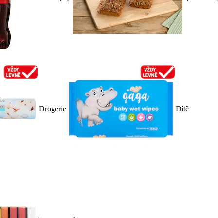
Drogerie
Dítě