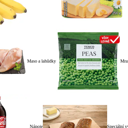
Maso a lahůdky
Mra
Nápoje
Speciální v