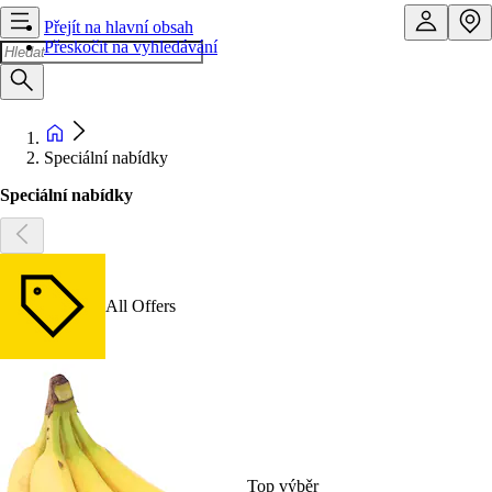
Přejít na hlavní obsah
Přeskočit na vyhledávání
Speciální nabídky
Speciální nabídky
All Offers
Top výběr