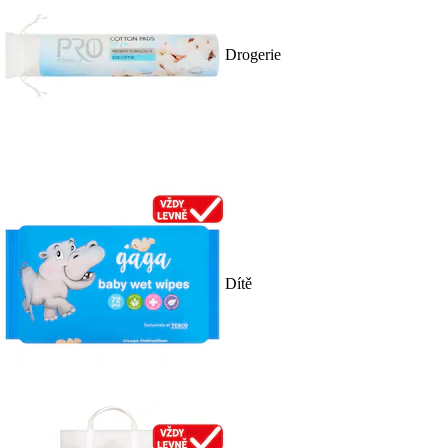
Drogerie
Dítě