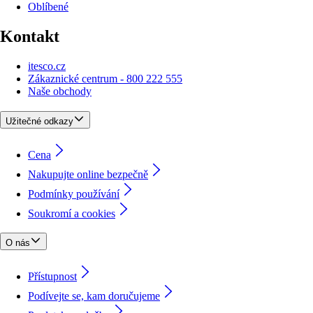
Oblíbené
Kontakt
itesco.cz
Zákaznické centrum - 800 222 555
Naše obchody
Užitečné odkazy
Cena
Nakupujte online bezpečně
Podmínky používání
Soukromí a cookies
O nás
Přístupnost
Podívejte se, kam doručujeme