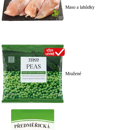
Maso a lahůdky
Mražené