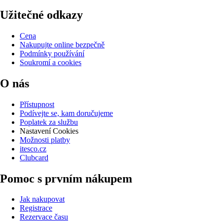
Užitečné odkazy
Cena
Nakupujte online bezpečně
Podmínky používání
Soukromí a cookies
O nás
Přístupnost
Podívejte se, kam doručujeme
Poplatek za službu
Nastavení Cookies
Možnosti platby
itesco.cz
Clubcard
Pomoc s prvním nákupem
Jak nakupovat
Registrace
Rezervace času