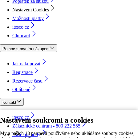
Poplatek za službu
Nastavení Cookies
Možnosti platby
itesco.cz
Clubcard
Pomoc s prvním nákupem
Jak nakupovat
Registrace
Rezervace času
Oblíbené
Kontakt
itesco.cz
Nastavení soukromí a cookies
Zákaznické centrum - 800 222 555
My a našich 18 partnerů používáme nebo ukládáme soubory cookies,
Naše obchody