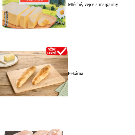
Mléčné, vejce a margaríny
Pekárna