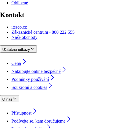
Oblíbené
Kontakt
itesco.cz
Zákaznické centrum - 800 222 555
Naše obchody
Užitečné odkazy
Cena
Nakupujte online bezpečně
Podmínky používání
Soukromí a cookies
O nás
Přístupnost
Podívejte se, kam doručujeme