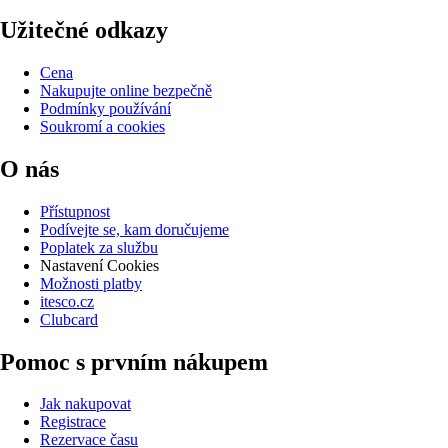
Užitečné odkazy
Cena
Nakupujte online bezpečně
Podmínky používání
Soukromí a cookies
O nás
Přístupnost
Podívejte se, kam doručujeme
Poplatek za službu
Nastavení Cookies
Možnosti platby
itesco.cz
Clubcard
Pomoc s prvním nákupem
Jak nakupovat
Registrace
Rezervace času