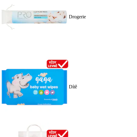
Drogerie
Dítě