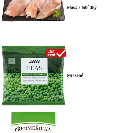
Maso a lahůdky
Mražené