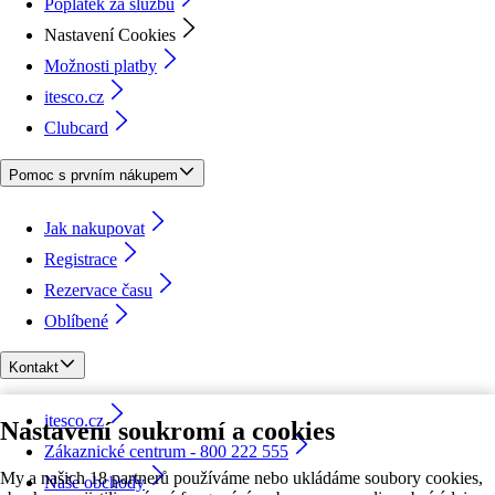
Poplatek za službu
Nastavení Cookies
Možnosti platby
itesco.cz
Clubcard
Pomoc s prvním nákupem
Jak nakupovat
Registrace
Rezervace času
Oblíbené
Kontakt
itesco.cz
Nastavení soukromí a cookies
Zákaznické centrum - 800 222 555
My a našich 18 partnerů používáme nebo ukládáme soubory cookies,
Naše obchody