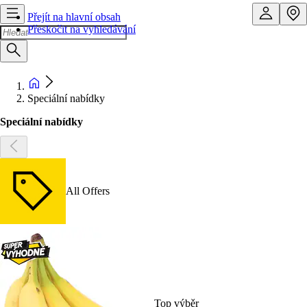
Přejít na hlavní obsah
Přeskočit na vyhledávání
Speciální nabídky
Speciální nabídky
All Offers
Top výběr