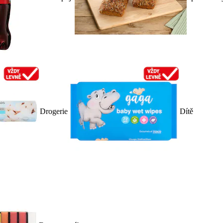
Drogerie
Dítě