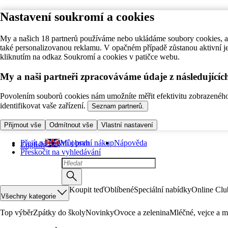
Nastavení soukromí a cookies
My a našich 18 partnerů používáme nebo ukládáme soubory cookies, ab
také personalizovanou reklamu. V opačném případě zůstanou aktivní j
kliknutím na odkaz Soukromí a cookies v patičce webu.
My a naši partneři zpracováváme údaje z následující
Povolením souborů cookies nám umožníte měřit efektivitu zobrazeného o
identifikovat vaše zařízení.
Seznam partnerů.
Přijmout vše
Odmítnout vše
Vlastní nastavení
Přejít na hlavní obsah
Můj první nákup
Nápověda
English
Přeskočit na vyhledávání
Koupit teď
Oblíbené
Speciální nabídky
Online Clu
Všechny kategorie
Top výběr
Zpátky do školy
Novinky
Ovoce a zelenina
Mléčné, vejce a m