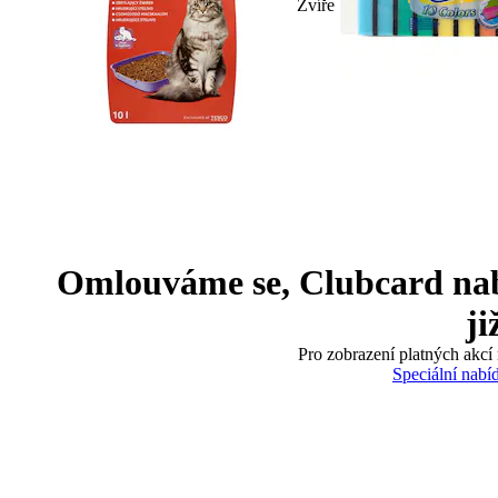
Zvíře
Omlouváme se, Clubcard nabíd
ji
Pro zobrazení platných akcí 
Speciální nabí