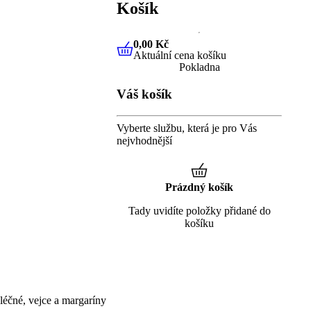
Košík
0,00 Kč
Aktuální cena košíku
0,00 Kč
Aktuální cena košíku
Pokladna
Váš košík
Vyberte službu, která je pro Vás
nejvhodnější
Prázdný košík
Tady uvidíte položky přidané do
košíku
éčné, vejce a margaríny