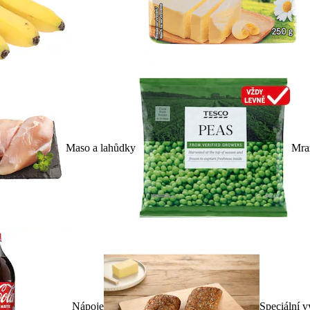
Maso a lahůdky
Mra
Nápoje
Speciální v