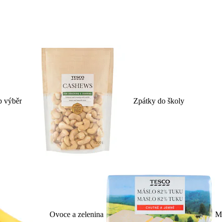
p výběr
Zpátky do školy
Ovoce a zelenina
Ml