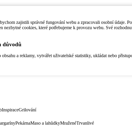
ychom zajistili správné fungování webu a zpracovali osobní údaje. P
en nezbytné cookies, které potřebujeme k provozu webu. Své rozhodnu
ch důvodů
bsahu a reklamy, vytvářet uživatelské statistiky, ukládat nebo přistup
b
Inspirace
Grilování
argaríny
Pekárna
Maso a lahůdky
Mražené
Trvanlivé