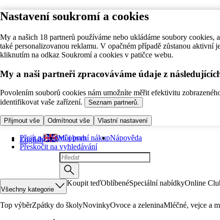
Nastavení soukromí a cookies
My a našich 18 partnerů používáme nebo ukládáme soubory cookies, ab
také personalizovanou reklamu. V opačném případě zůstanou aktivní j
kliknutím na odkaz Soukromí a cookies v patičce webu.
My a naši partneři zpracováváme údaje z následující
Povolením souborů cookies nám umožníte měřit efektivitu zobrazeného o
identifikovat vaše zařízení.
Seznam partnerů.
Přijmout vše
Odmítnout vše
Vlastní nastavení
Přejít na hlavní obsah
Můj první nákup
Nápověda
English
Přeskočit na vyhledávání
Koupit teď
Oblíbené
Speciální nabídky
Online Clu
Všechny kategorie
Top výběr
Zpátky do školy
Novinky
Ovoce a zelenina
Mléčné, vejce a m