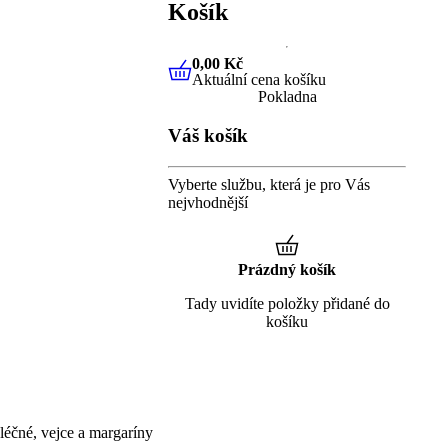
Košík
0,00 Kč
Aktuální cena košíku
0,00 Kč
Aktuální cena košíku
Pokladna
Váš košík
Vyberte službu, která je pro Vás
nejvhodnější
Prázdný košík
Tady uvidíte položky přidané do
košíku
éčné, vejce a margaríny