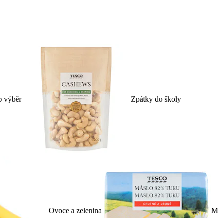
p výběr
Zpátky do školy
Ovoce a zelenina
Ml