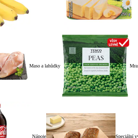
Maso a lahůdky
Mra
Nápoje
Speciální v