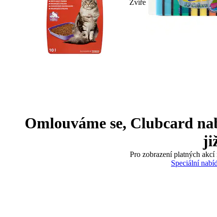
Zvíře
Omlouváme se, Clubcard nabíd
ji
Pro zobrazení platných akcí 
Speciální nabí