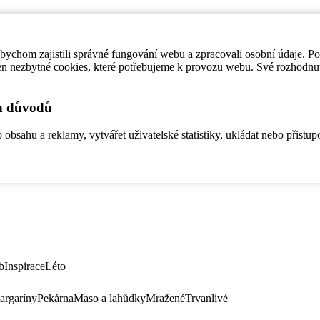
ychom zajistili správné fungování webu a zpracovali osobní údaje. P
en nezbytné cookies, které potřebujeme k provozu webu. Své rozhodnu
ch důvodů
bsahu a reklamy, vytvářet uživatelské statistiky, ukládat nebo přistup
b
Inspirace
Léto
argaríny
Pekárna
Maso a lahůdky
Mražené
Trvanlivé