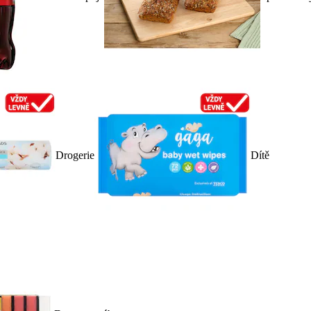
Drogerie
Dítě