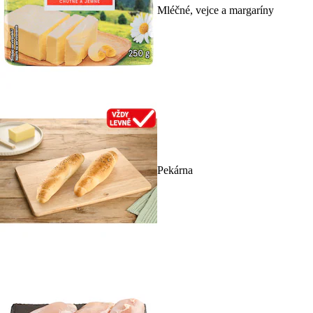
Mléčné, vejce a margaríny
Pekárna