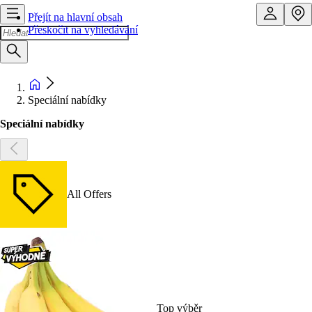
Přejít na hlavní obsah
Přeskočit na vyhledávání
Speciální nabídky
Speciální nabídky
All Offers
Top výběr