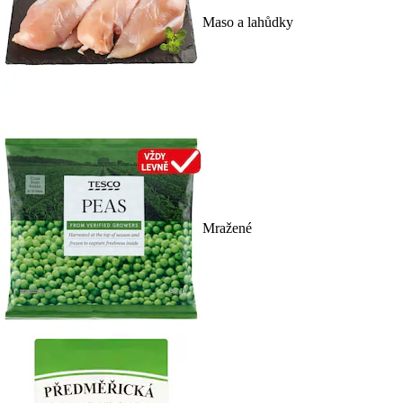
Maso a lahůdky
Mražené