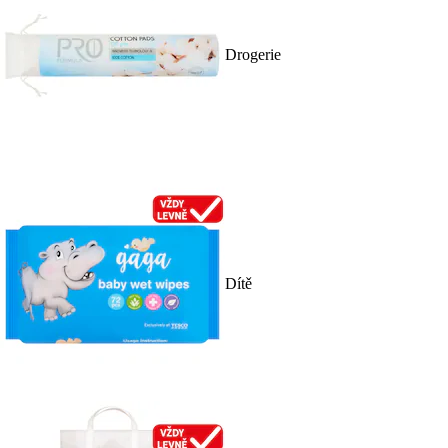
Drogerie
Dítě