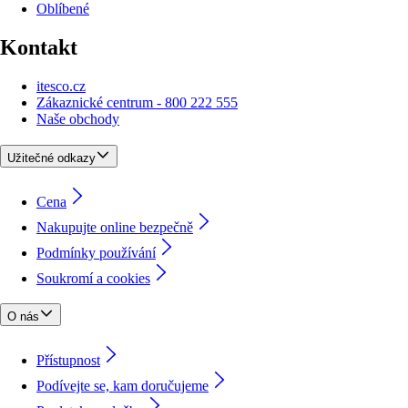
Oblíbené
Kontakt
itesco.cz
Zákaznické centrum - 800 222 555
Naše obchody
Užitečné odkazy
Cena
Nakupujte online bezpečně
Podmínky používání
Soukromí a cookies
O nás
Přístupnost
Podívejte se, kam doručujeme