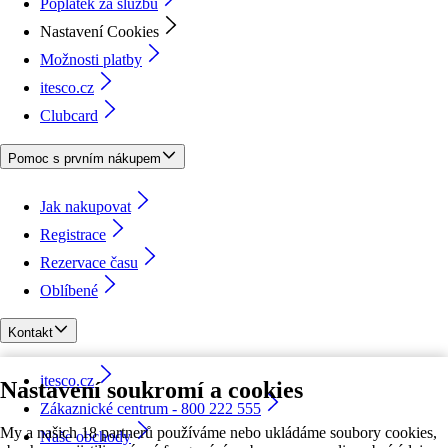
Poplatek za službu
Nastavení Cookies
Možnosti platby
itesco.cz
Clubcard
Pomoc s prvním nákupem
Jak nakupovat
Registrace
Rezervace času
Oblíbené
Kontakt
itesco.cz
Nastavení soukromí a cookies
Zákaznické centrum - 800 222 555
My a našich 18 partnerů používáme nebo ukládáme soubory cookies,
Naše obchody