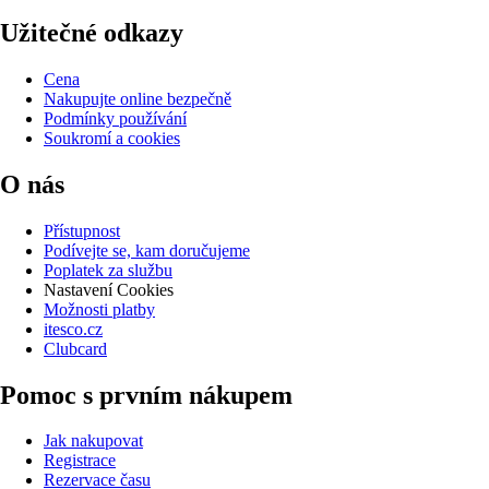
Užitečné odkazy
Cena
Nakupujte online bezpečně
Podmínky používání
Soukromí a cookies
O nás
Přístupnost
Podívejte se, kam doručujeme
Poplatek za službu
Nastavení Cookies
Možnosti platby
itesco.cz
Clubcard
Pomoc s prvním nákupem
Jak nakupovat
Registrace
Rezervace času