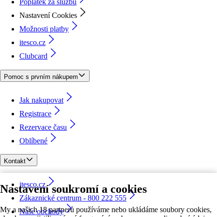
Poplatek za službu
Nastavení Cookies
Možnosti platby
itesco.cz
Clubcard
Pomoc s prvním nákupem
Jak nakupovat
Registrace
Rezervace času
Oblíbené
Kontakt
itesco.cz
Nastavení soukromí a cookies
Zákaznické centrum - 800 222 555
My a našich 18 partnerů používáme nebo ukládáme soubory cookies,
Naše obchody