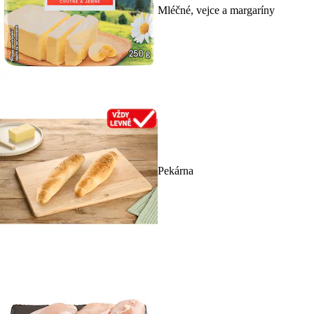
Mléčné, vejce a margaríny
Pekárna