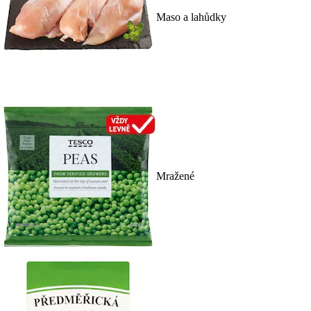
Maso a lahůdky
Mražené