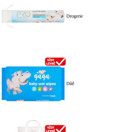
Drogerie
Dítě