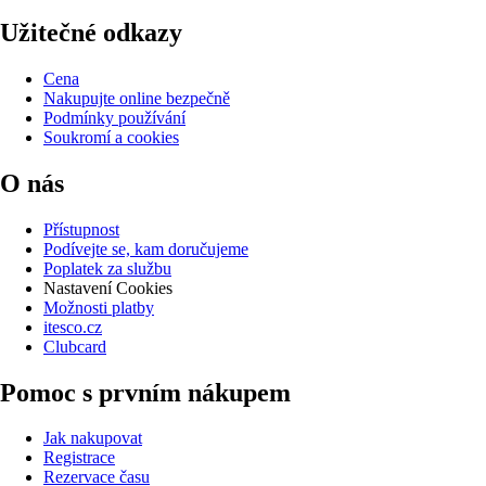
Užitečné odkazy
Cena
Nakupujte online bezpečně
Podmínky používání
Soukromí a cookies
O nás
Přístupnost
Podívejte se, kam doručujeme
Poplatek za službu
Nastavení Cookies
Možnosti platby
itesco.cz
Clubcard
Pomoc s prvním nákupem
Jak nakupovat
Registrace
Rezervace času