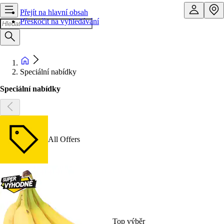
Přejít na hlavní obsah
Přeskočit na vyhledávání
Speciální nabídky
Speciální nabídky
All Offers
Top výběr