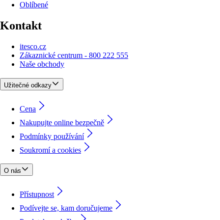
Oblíbené
Kontakt
itesco.cz
Zákaznické centrum - 800 222 555
Naše obchody
Užitečné odkazy
Cena
Nakupujte online bezpečně
Podmínky používání
Soukromí a cookies
O nás
Přístupnost
Podívejte se, kam doručujeme