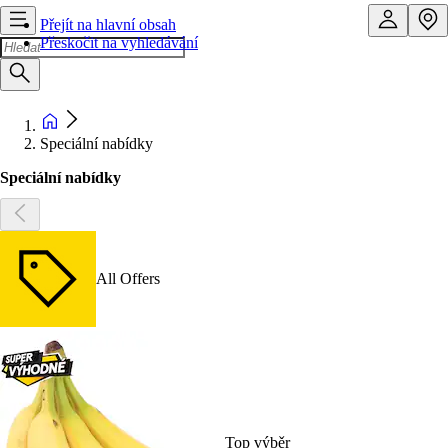
Přejít na hlavní obsah
Přeskočit na vyhledávání
Speciální nabídky
Speciální nabídky
All Offers
Top výběr