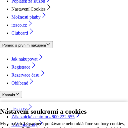
Poplatek za službu
Nastavení Cookies
Možnosti platby
itesco.cz
Clubcard
Pomoc s prvním nákupem
Jak nakupovat
Registrace
Rezervace času
Oblíbené
Kontakt
itesco.cz
Nastavení soukromí a cookies
Zákaznické centrum - 800 222 555
My a našich 18 partnerů používáme nebo ukládáme soubory cookies,
Naše obchody