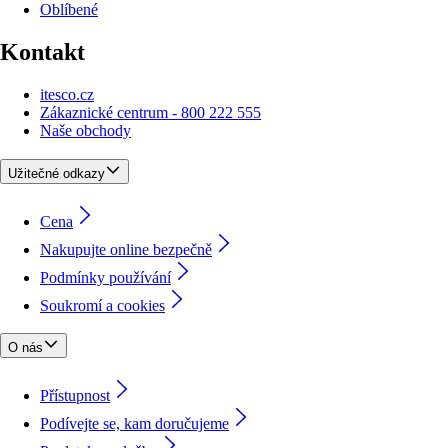
Oblíbené
Kontakt
itesco.cz
Zákaznické centrum - 800 222 555
Naše obchody
Užitečné odkazy
Cena
Nakupujte online bezpečně
Podmínky používání
Soukromí a cookies
O nás
Přístupnost
Podívejte se, kam doručujeme