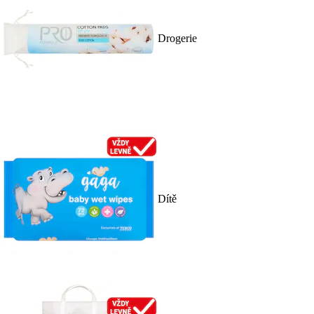
Drogerie
Dítě