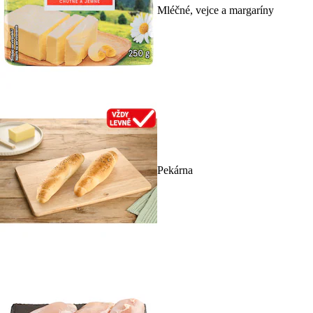
Mléčné, vejce a margaríny
Pekárna