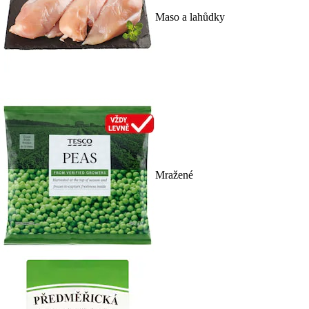
Maso a lahůdky
Mražené