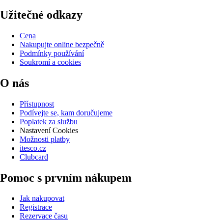
Užitečné odkazy
Cena
Nakupujte online bezpečně
Podmínky používání
Soukromí a cookies
O nás
Přístupnost
Podívejte se, kam doručujeme
Poplatek za službu
Nastavení Cookies
Možnosti platby
itesco.cz
Clubcard
Pomoc s prvním nákupem
Jak nakupovat
Registrace
Rezervace času