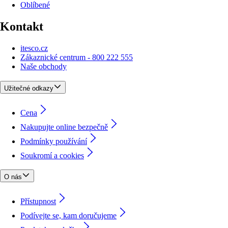
Oblíbené
Kontakt
itesco.cz
Zákaznické centrum - 800 222 555
Naše obchody
Užitečné odkazy
Cena
Nakupujte online bezpečně
Podmínky používání
Soukromí a cookies
O nás
Přístupnost
Podívejte se, kam doručujeme