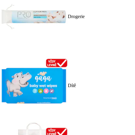
Drogerie
Dítě