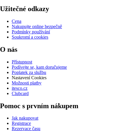
Užitečné odkazy
Cena
Nakupujte online bezpečně
Podmínky používání
Soukromí a cookies
O nás
Přístupnost
Podívejte se, kam doručujeme
Poplatek za službu
Nastavení Cookies
Možnosti platby
itesco.cz
Clubcard
Pomoc s prvním nákupem
Jak nakupovat
Registrace
Rezervace času