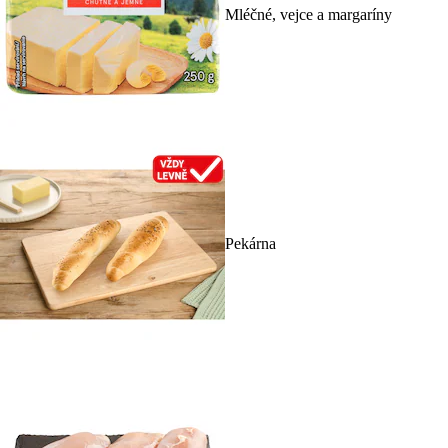
Mléčné, vejce a margaríny
Pekárna