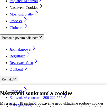
Poplatek za službu
Nastavení Cookies
Možnosti platby
itesco.cz
Clubcard
Pomoc s prvním nákupem
Jak nakupovat
Registrace
Rezervace času
Oblíbené
Kontakt
itesco.cz
Nastavení soukromí a cookies
Zákaznické centrum - 800 222 555
My a našich 18 partnerů používáme nebo ukládáme soubory cookies,
Naše obchody