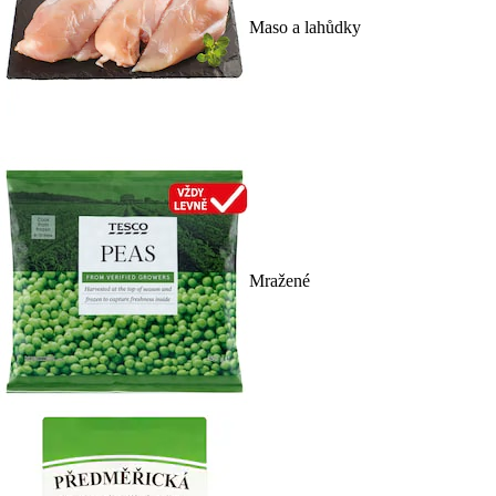
Maso a lahůdky
Mražené