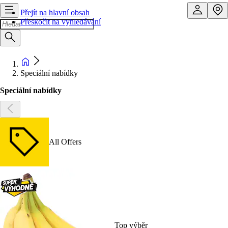
Přejít na hlavní obsah
Přeskočit na vyhledávání
Speciální nabídky
Speciální nabídky
All Offers
Top výběr