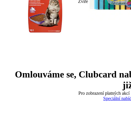
Zvíře
Omlouváme se, Clubcard nabíd
ji
Pro zobrazení platných akcí 
Speciální nabí