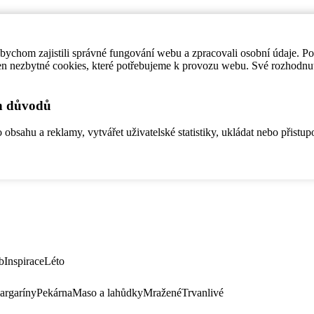
ychom zajistili správné fungování webu a zpracovali osobní údaje. P
en nezbytné cookies, které potřebujeme k provozu webu. Své rozhodnu
ch důvodů
bsahu a reklamy, vytvářet uživatelské statistiky, ukládat nebo přistup
b
Inspirace
Léto
argaríny
Pekárna
Maso a lahůdky
Mražené
Trvanlivé