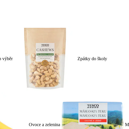
p výběr
Zpátky do školy
Ovoce a zelenina
Ml