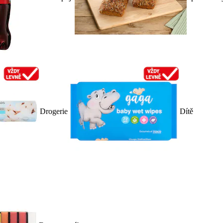
Drogerie
Dítě