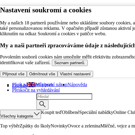
Nastavení soukromí a cookies
My a našich 18 partnerů používáme nebo ukládáme soubory cookies, ab
také personalizovanou reklamu. V opačném případě zůstanou aktivní j
kliknutím na odkaz Soukromí a cookies v patičce webu.
My a naši partneři zpracováváme údaje z následující
Povolením souborů cookies nám umožníte měřit efektivitu zobrazeného o
identifikovat vaše zařízení.
Seznam partnerů.
Přijmout vše
Odmítnout vše
Vlastní nastavení
Přejít na hlavní obsah
Můj první nákup
Nápověda
English
Přeskočit na vyhledávání
Koupit teď
Oblíbené
Speciální nabídky
Online Clu
Všechny kategorie
Top výběr
Zpátky do školy
Novinky
Ovoce a zelenina
Mléčné, vejce a m