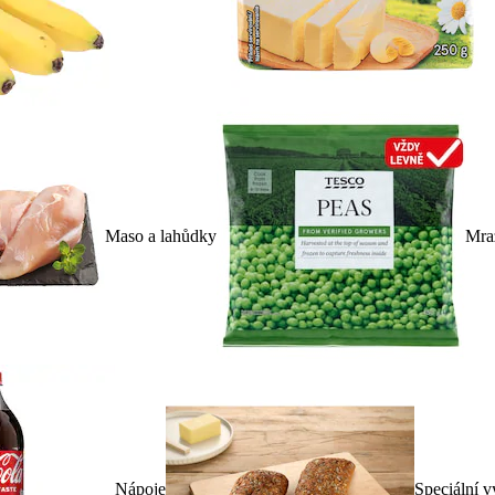
Maso a lahůdky
Mra
Nápoje
Speciální v