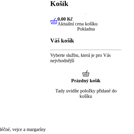
Košík
0,00 Kč
Aktuální cena košíku
0,00 Kč
Aktuální cena košíku
Pokladna
Váš košík
Vyberte službu, která je pro Vás
nejvhodnější
Prázdný košík
Tady uvidíte položky přidané do
košíku
éčné, vejce a margaríny