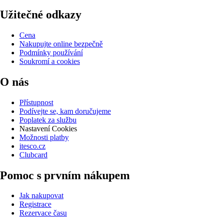
Užitečné odkazy
Cena
Nakupujte online bezpečně
Podmínky používání
Soukromí a cookies
O nás
Přístupnost
Podívejte se, kam doručujeme
Poplatek za službu
Nastavení Cookies
Možnosti platby
itesco.cz
Clubcard
Pomoc s prvním nákupem
Jak nakupovat
Registrace
Rezervace času