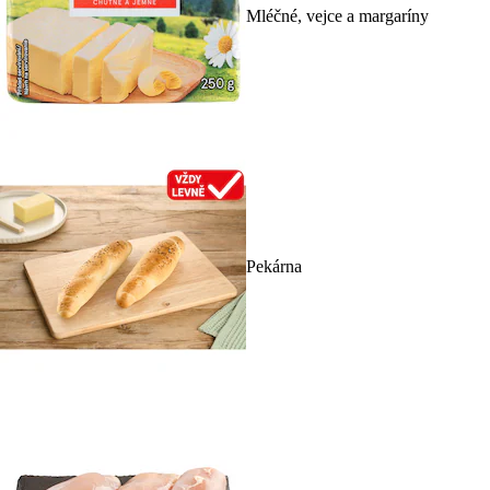
Mléčné, vejce a margaríny
Pekárna