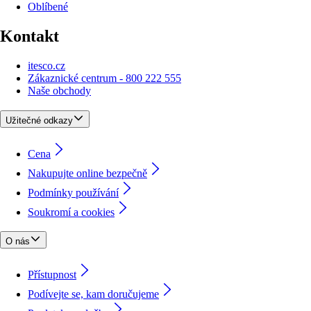
Oblíbené
Kontakt
itesco.cz
Zákaznické centrum - 800 222 555
Naše obchody
Užitečné odkazy
Cena
Nakupujte online bezpečně
Podmínky používání
Soukromí a cookies
O nás
Přístupnost
Podívejte se, kam doručujeme