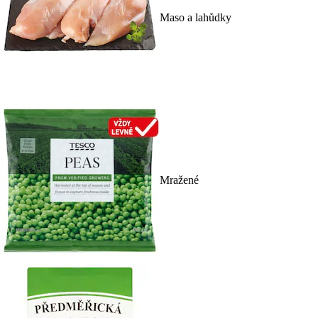
Maso a lahůdky
Mražené