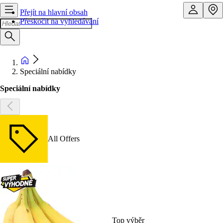
Přejít na hlavní obsah
Přeskočit na vyhledávání
Speciální nabídky
Speciální nabídky
All Offers
Top výběr