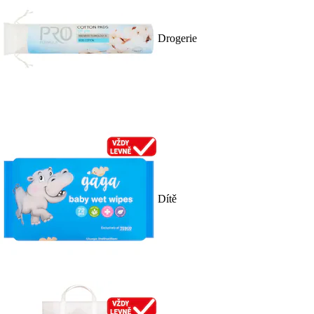
Drogerie
Dítě