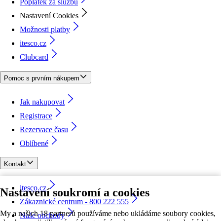
Poplatek za službu
Nastavení Cookies
Možnosti platby
itesco.cz
Clubcard
Pomoc s prvním nákupem
Jak nakupovat
Registrace
Rezervace času
Oblíbené
Kontakt
itesco.cz
Nastavení soukromí a cookies
Zákaznické centrum - 800 222 555
My a našich 18 partnerů používáme nebo ukládáme soubory cookies,
Naše obchody