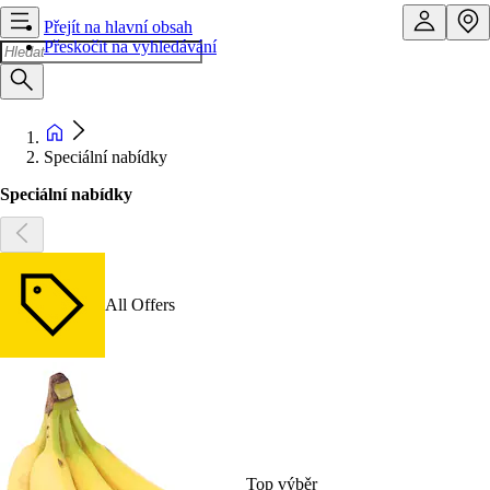
Přejít na hlavní obsah
Přeskočit na vyhledávání
Speciální nabídky
Speciální nabídky
All Offers
Top výběr