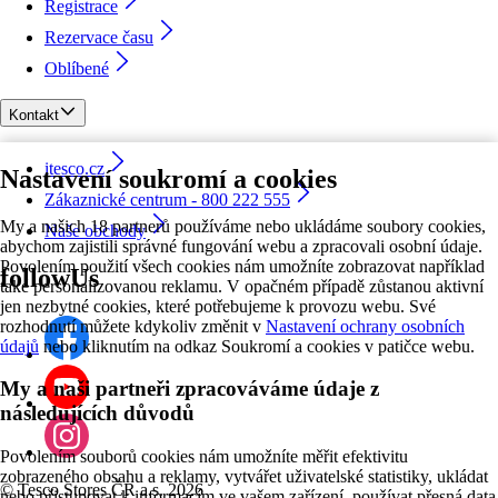
Registrace
Rezervace času
Oblíbené
Kontakt
itesco.cz
Nastavení soukromí a cookies
Zákaznické centrum - 800 222 555
My a našich 18 partnerů používáme nebo ukládáme soubory cookies,
Naše obchody
abychom zajistili správné fungování webu a zpracovali osobní údaje.
Povolením použití všech cookies nám umožníte zobrazovat například
followUs
také personalizovanou reklamu. V opačném případě zůstanou aktivní
jen nezbytné cookies, které potřebujeme k provozu webu. Své
rozhodnutí můžete kdykoliv změnit v
Nastavení ochrany osobních
údajů
nebo kliknutím na odkaz Soukromí a cookies v patičce webu.
My a naši partneři zpracováváme údaje z
následujících důvodů
Povolením souborů cookies nám umožníte měřit efektivitu
zobrazeného obsahu a reklamy, vytvářet uživatelské statistiky, ukládat
©
Tesco Stores ČR a.s. 2026
nebo přistupovat k informacím ve vašem zařízení, používat přesná data