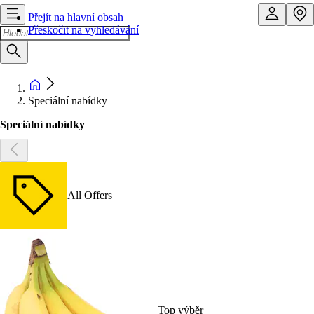
Přejít na hlavní obsah
Přeskočit na vyhledávání
Speciální nabídky
Speciální nabídky
All Offers
Top výběr