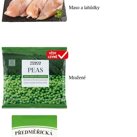
Maso a lahůdky
Mražené