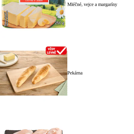
Mléčné, vejce a margaríny
Pekárna