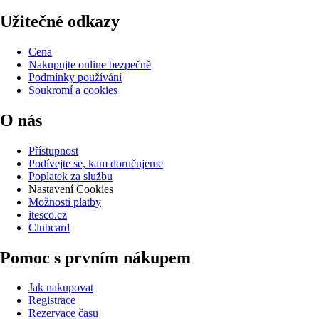
Užitečné odkazy
Cena
Nakupujte online bezpečně
Podmínky používání
Soukromí a cookies
O nás
Přístupnost
Podívejte se, kam doručujeme
Poplatek za službu
Nastavení Cookies
Možnosti platby
itesco.cz
Clubcard
Pomoc s prvním nákupem
Jak nakupovat
Registrace
Rezervace času