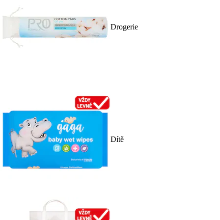
Drogerie
Dítě