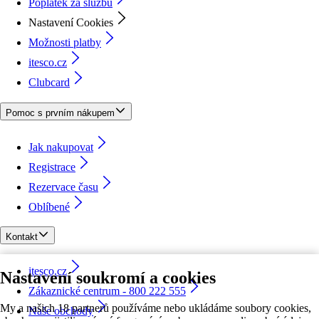
Poplatek za službu
Nastavení Cookies
Možnosti platby
itesco.cz
Clubcard
Pomoc s prvním nákupem
Jak nakupovat
Registrace
Rezervace času
Oblíbené
Kontakt
itesco.cz
Nastavení soukromí a cookies
Zákaznické centrum - 800 222 555
My a našich 18 partnerů používáme nebo ukládáme soubory cookies,
Naše obchody