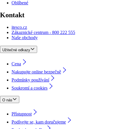
Oblíbené
Kontakt
itesco.cz
Zákaznické centrum - 800 222 555
Naše obchody
Užitečné odkazy
Cena
Nakupujte online bezpečně
Podmínky používání
Soukromí a cookies
O nás
Přístupnost
Podívejte se, kam doručujeme