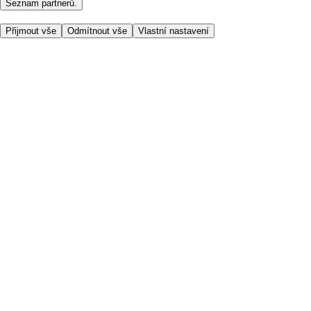
Seznam partnerů.
Přijmout vše
Odmítnout vše
Vlastní nastavení
Užitečné odkazy
Cena
Nakupujte online bezpečně
Podmínky používání
Soukromí a cookies
O nás
Přístupnost
Podívejte se, kam doručujeme
Poplatek za službu