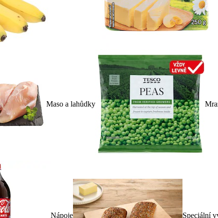
Maso a lahůdky
Mra
Nápoje
Speciální v