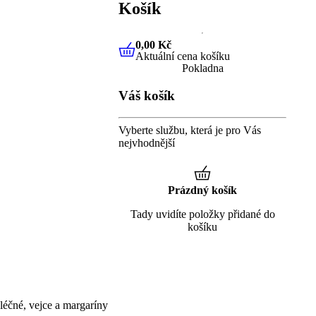
Košík
0,00 Kč
Aktuální cena košíku
0,00 Kč
Aktuální cena košíku
Pokladna
Váš košík
Vyberte službu, která je pro Vás
nejvhodnější
Prázdný košík
Tady uvidíte položky přidané do
košíku
éčné, vejce a margaríny