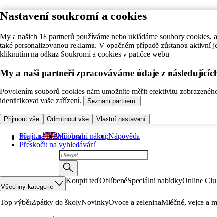
Nastavení soukromí a cookies
My a našich 18 partnerů používáme nebo ukládáme soubory cookies, ab
také personalizovanou reklamu. V opačném případě zůstanou aktivní j
kliknutím na odkaz Soukromí a cookies v patičce webu.
My a naši partneři zpracováváme údaje z následující
Povolením souborů cookies nám umožníte měřit efektivitu zobrazeného o
identifikovat vaše zařízení.
Seznam partnerů.
Přijmout vše
Odmítnout vše
Vlastní nastavení
Přejít na hlavní obsah
Můj první nákup
Nápověda
English
Přeskočit na vyhledávání
Koupit teď
Oblíbené
Speciální nabídky
Online Clu
Všechny kategorie
Top výběr
Zpátky do školy
Novinky
Ovoce a zelenina
Mléčné, vejce a m