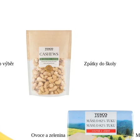
p výběr
Zpátky do školy
Ovoce a zelenina
Ml