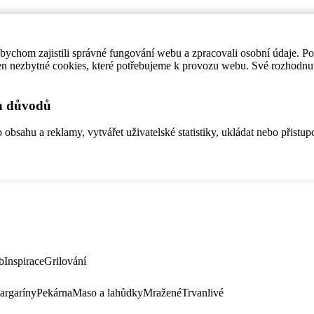
ychom zajistili správné fungování webu a zpracovali osobní údaje. P
en nezbytné cookies, které potřebujeme k provozu webu. Své rozhodnu
ch důvodů
bsahu a reklamy, vytvářet uživatelské statistiky, ukládat nebo přistup
b
Inspirace
Grilování
argaríny
Pekárna
Maso a lahůdky
Mražené
Trvanlivé