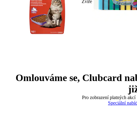
Zvíře
Omlouváme se, Clubcard nabíd
ji
Pro zobrazení platných akcí 
Speciální nabí