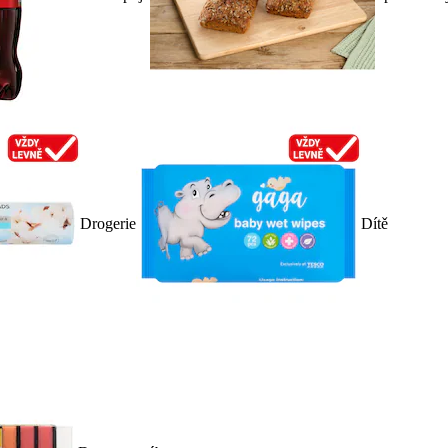
Drogerie
Dítě